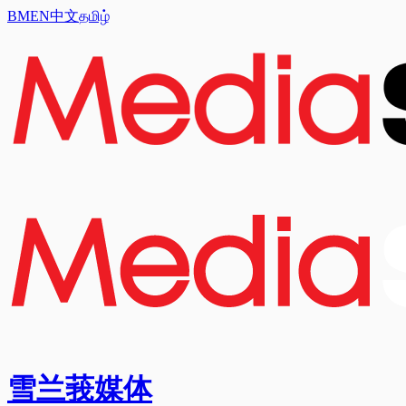
BM
EN
中文
தமிழ்
雪兰莪媒体