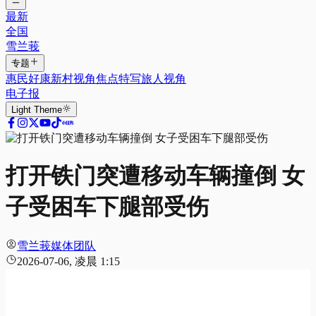
最新
全国
雪兰莪
专题
惠民好康
新村视角
焦点特写
旅人视角
电子报
Light
Theme
打开铁门突遭移动车辆撞倒 女
子受困车下腿部受伤
雪兰莪媒体团队
2026-07-06, 凌晨 1:15