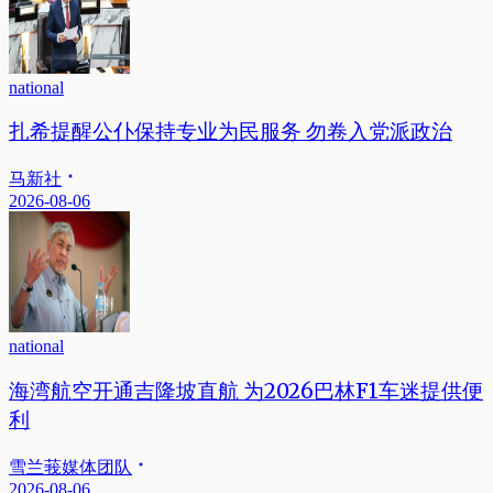
national
扎希提醒公仆保持专业为民服务 勿卷入党派政治
马新社
2026-08-06
national
海湾航空开通吉隆坡直航 为2026巴林F1车迷提供便
利
雪兰莪媒体团队
2026-08-06