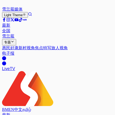
雪兰莪
媒体
Light
Theme
最新
全国
雪兰莪
专题
惠民好康
新村视角
焦点特写
旅人视角
电子报
Live
TV
BM
EN
中文
தமிழ்
最新