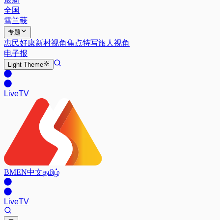
全国
雪兰莪
专题
惠民好康
新村视角
焦点特写
旅人视角
电子报
Light
Theme
Live
TV
BM
EN
中文
தமிழ்
Live
TV