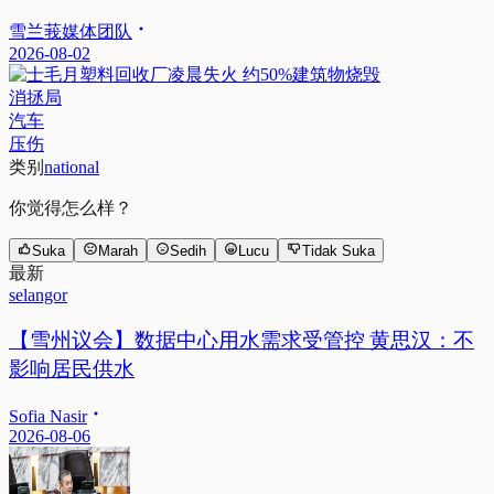
雪兰莪媒体团队
2026-08-02
消拯局
汽车
压伤
类别
national
你觉得怎么样？
Suka
Marah
Sedih
Lucu
Tidak Suka
最新
selangor
【雪州议会】数据中心用水需求受管控 黄思汉：不
影响居民供水
Sofia Nasir
2026-08-06