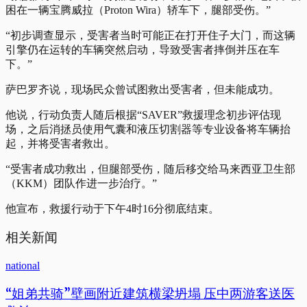
困在一辆宝腾威拉（Proton Wira）轿车下，腿部受伤。”
“初步调查显示，受害者当时可能正在打开住子大门，而这辆
引擎仍在运转的车辆突然启动，导致受害者摔倒并压在车
下。”
萨巴罗齐说，现场民众曾试图救出受害者，但未能成功。
他说，行动负责人随后根据“SAVER”救援理念初步评估现
场，之后消拯员使用气囊和液压切割器等专业设备将车辆抬
起，并将受害者救出。
“受害者成功救出，但腿部受伤，随后移交给马来西亚卫生部
（KKM）团队作进一步治疗。”
他宣布，救援行动于下午4时16分彻底结束。
相关新闻
national
“姐弟共骑”壁画附近建筑横梁坍塌 压中两游客送医