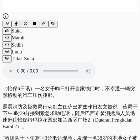
Suka
Marah
Sedih
Lucu
Tidak Suka
（怡保6日讯）一名女子昨日打开自家铁门时，不幸遭一辆突
然移动的汽车压伤腿部。
霹雳消防及拯救局行动副主任萨巴罗兹昨日发文告说，该局于
下午3时39分接到紧急求助电话，随后巴西布爹消拯局人员迅
速赶往怡保特玛拉花园彭加兰西区广场2（Dataran Pengkalan
Barat 2）。
“救援队于下午3时43分抵达现场，发现一名38岁的本地女子被