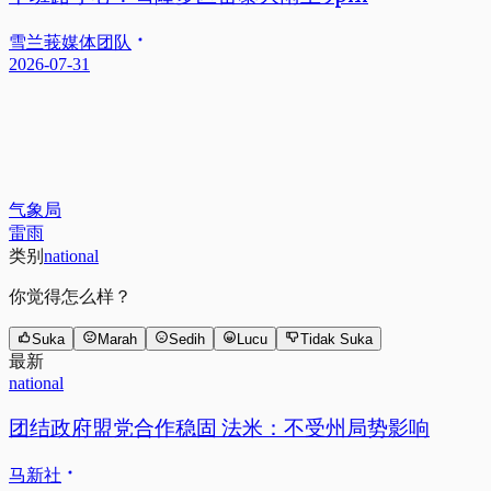
雪兰莪媒体团队
2026-07-31
气象局
雷雨
类别
national
你觉得怎么样？
Suka
Marah
Sedih
Lucu
Tidak Suka
最新
national
团结政府盟党合作稳固 法米：不受州局势影响
马新社