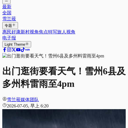
最新
全国
雪兰莪
专题
惠民好康
新村视角
焦点特写
旅人视角
电子报
Light
Theme
出门逛街要看天气！雪州6县及
多州料雷雨至4pm
雪兰莪媒体团队
2026-07-05, 早上 6:20