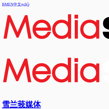
BM
EN
中文
தமிழ்
雪兰莪媒体