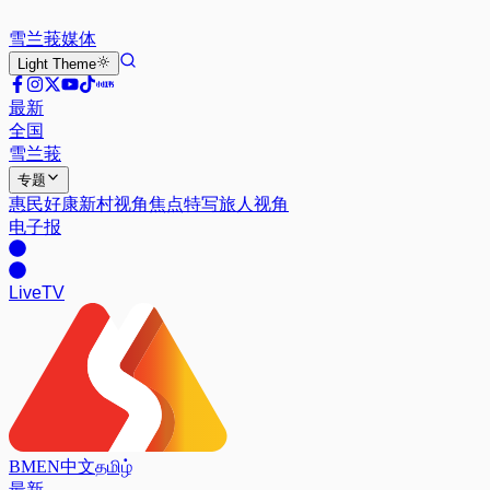
雪兰莪
媒体
Light
Theme
最新
全国
雪兰莪
专题
惠民好康
新村视角
焦点特写
旅人视角
电子报
Live
TV
BM
EN
中文
தமிழ்
最新