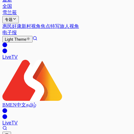
全国
雪兰莪
专题
惠民好康
新村视角
焦点特写
旅人视角
电子报
Light
Theme
Live
TV
BM
EN
中文
தமிழ்
Live
TV