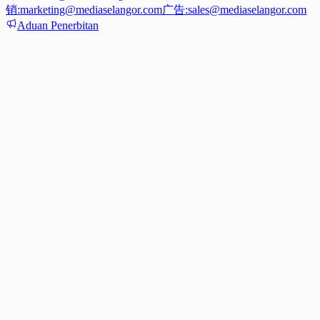
销:
marketing@mediaselangor.com
广告:
sales@mediaselangor.com
Aduan Penerbitan