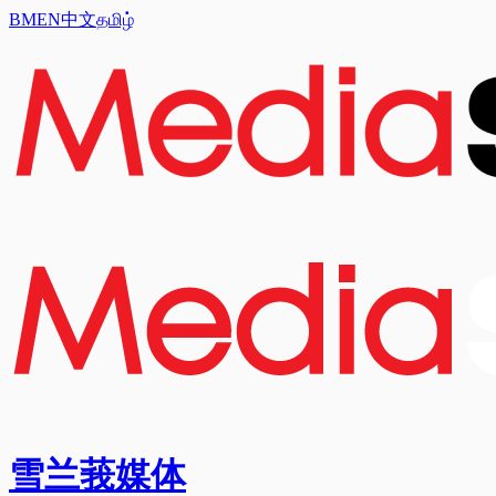
BM
EN
中文
தமிழ்
雪兰莪媒体