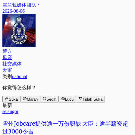
雪兰莪媒体团队
2026-08-06
警方
母亲
社交媒体
天窗
类别
national
你觉得怎么样？
Suka
Marah
Sedih
Lucu
Tidak Suka
最新
selangor
雪州Jobcare提供逾一万份职缺 大臣：逾半薪资超
过3000令吉