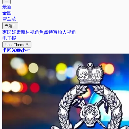
最新
全国
雪兰莪
专题
惠民好康
新村视角
焦点特写
旅人视角
电子报
Light
Theme