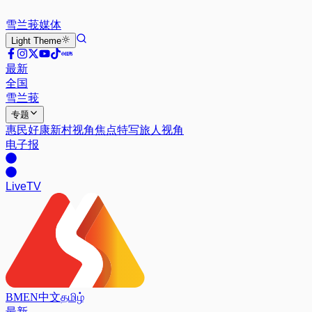
雪兰莪
媒体
Light
Theme
最新
全国
雪兰莪
专题
惠民好康
新村视角
焦点特写
旅人视角
电子报
Live
TV
BM
EN
中文
தமிழ்
最新