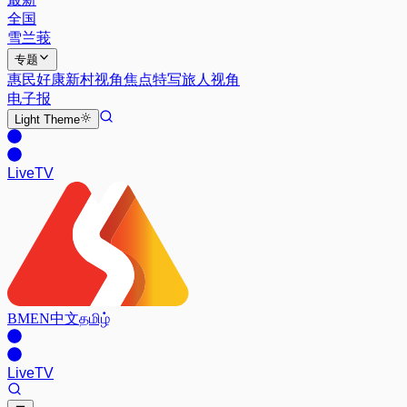
全国
雪兰莪
专题
惠民好康
新村视角
焦点特写
旅人视角
电子报
Light
Theme
Live
TV
BM
EN
中文
தமிழ்
Live
TV