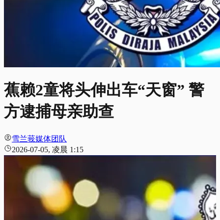
蕉赖2童将头伸出车“天窗” 警
方逮捕母亲助查
雪兰莪媒体团队
2026-07-05, 凌晨 1:15