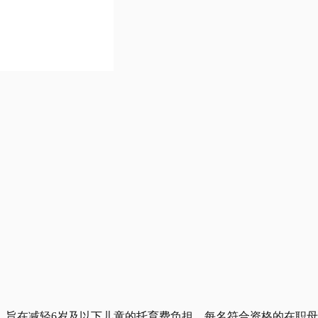
，旨在减轻6岁及以下儿童的托育费负担，每名符合资格的在职母亲