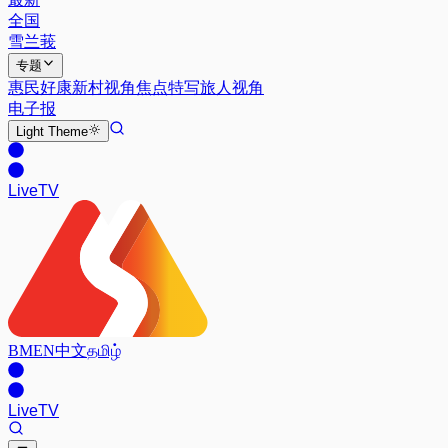
全国
雪兰莪
专题
惠民好康
新村视角
焦点特写
旅人视角
电子报
Light
Theme
Live
TV
BM
EN
中文
தமிழ்
Live
TV