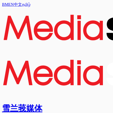
BM
EN
中文
தமிழ்
雪兰莪媒体