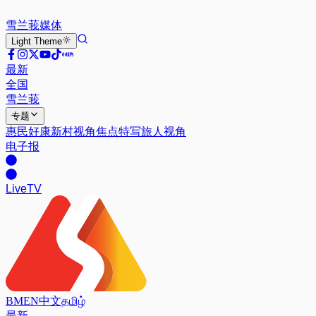
雪兰莪
媒体
Light
Theme
最新
全国
雪兰莪
专题
惠民好康
新村视角
焦点特写
旅人视角
电子报
Live
TV
BM
EN
中文
தமிழ்
最新