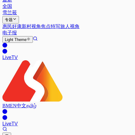
全国
雪兰莪
专题
惠民好康
新村视角
焦点特写
旅人视角
电子报
Light
Theme
Live
TV
BM
EN
中文
தமிழ்
Live
TV