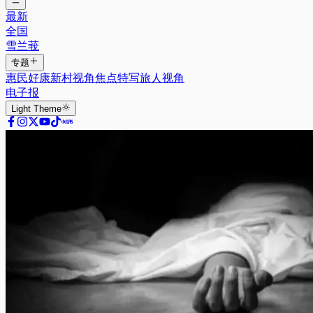
最新
全国
雪兰莪
专题
惠民好康
新村视角
焦点特写
旅人视角
电子报
Light
Theme