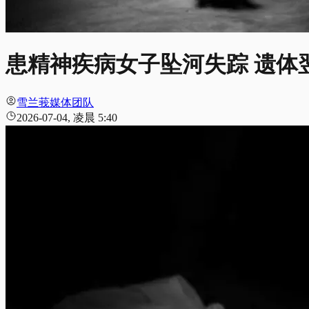
患精神疾病女子坠河失踪 遗体
雪兰莪媒体团队
2026-07-04, 凌晨 5:40