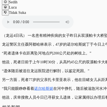
Sedih
Lucu
Tidak Suka
（龙运4日讯） 一名患有精神疾病的女子昨日从双溪帕卡大桥
龙运警区主任聂阿都哈林表示，47岁的诺尔哈斯妮丁于今日上午
“死者遗体卡在距离坠河地点约200公尺处的树枝上。”
他说，死者日前于上午10时30分，从高约45公尺的双溪帕卡大
“遗体随后被送往龙运医院进行解剖，以鉴定死因。”
另一方面，死者77岁的父亲扎卡里亚表示，他在目睹女儿从距
“我只能眼睁睁看着
诺尔哈斯妮
在河中挣扎，随后被湍急河水冲
他说，庆幸搜救人员今日已寻获女儿遗体，让家属得以办理后