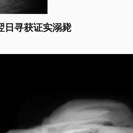
翌日寻获证实溺毙