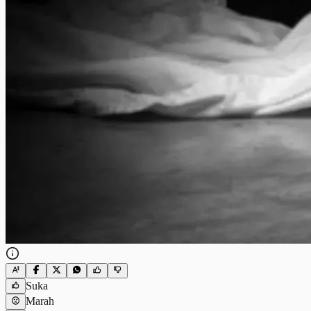
Suka
Marah