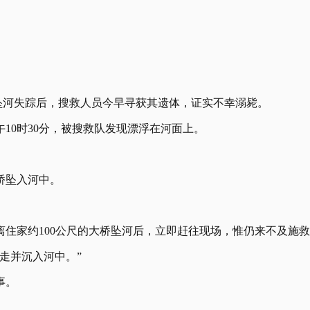
坠河失踪后，搜救人员今早寻获其遗体，证实不幸溺毙。
10时30分，被搜救队发现漂浮在河面上。
桥坠入河中。
离住家约100公尺的大桥坠河后，立即赶往现场，惟仍来不及施
走并沉入河中。”
事。