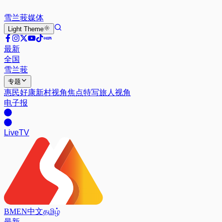
雪兰莪
媒体
Light
Theme
最新
全国
雪兰莪
专题
惠民好康
新村视角
焦点特写
旅人视角
电子报
Live
TV
BM
EN
中文
தமிழ்
最新