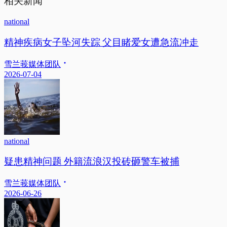
相关新闻
national
精神疾病女子坠河失踪 父目睹爱女遭急流冲走
雪兰莪媒体团队
2026-07-04
national
疑患精神问题 外籍流浪汉投砖砸警车被捕
雪兰莪媒体团队
2026-06-26