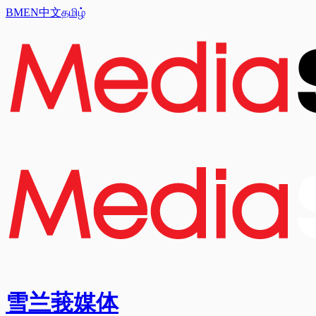
BM
EN
中文
தமிழ்
雪兰莪媒体