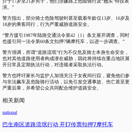
介于17岁至21岁男子，他们涉嫌路上危险骑行及“翘头”特技表
演。”
警方指出，部分骑士危险驾驶时甚至载着年龄仅13岁、16岁及
18岁的乘客同行，行为严重威胁道路安全。
“警方援引1987年陆路交通法令第42（1）条文展开调查，同时
也援引同一法令第60条文扣押7辆摩托车，以进一步调查。”
警方强调，所谓“道路流氓”行为不仅危及骑士本身生命安全，
也对其他道路使用者构成潜在威胁，因此将持续在重点地区展
开日常及定期执法行动，对违规者采取执法行动。
警方也呼吁家长与监护人加强关注子女夜间行踪，避免他们参
与非法飙车及危险骑行活动，以免引发交通事故、伤亡甚至更
严重后果，并希望公众共同配合维护道路安全。
相关新闻
national
巴生南区道路流氓行动 开17传票扣押7摩托车