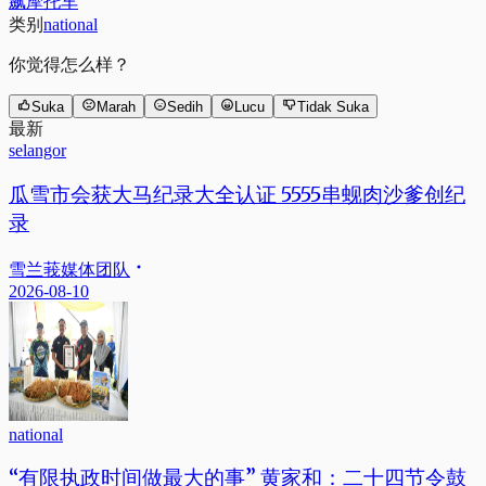
飙摩托车
类别
national
你觉得怎么样？
Suka
Marah
Sedih
Lucu
Tidak Suka
最新
selangor
瓜雪市会获大马纪录大全认证 5555串蚬肉沙爹创纪
录
雪兰莪媒体团队
2026-08-10
national
“有限执政时间做最大的事” 黄家和：二十四节令鼓