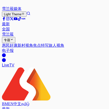
雪兰莪
媒体
Light
Theme
最新
全国
雪兰莪
专题
惠民好康
新村视角
焦点特写
旅人视角
电子报
Live
TV
BM
EN
中文
தமிழ்
最新