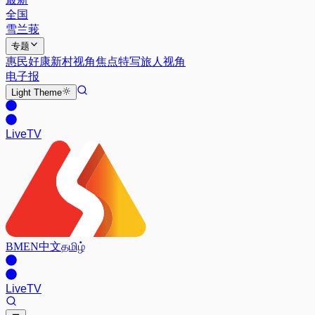
全国
雪兰莪
专题
惠民好康
新村视角
焦点特写
旅人视角
电子报
Light
Theme
Live
TV
BM
EN
中文
தமிழ்
Live
TV