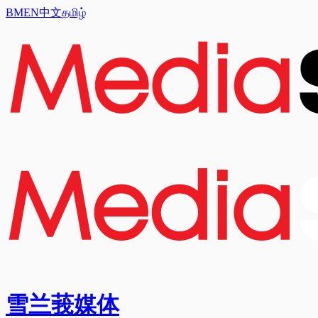
BM
EN
中文
தமிழ்
雪兰莪媒体