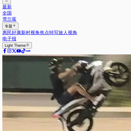
最新
全国
雪兰莪
专题
惠民好康
新村视角
焦点特写
旅人视角
电子报
Light
Theme