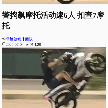
警捣飙摩托活动逮6人 扣查7摩
托
雪兰莪媒体团队
2026-07-04, 凌晨 4:20