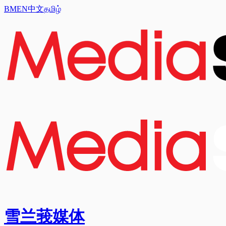
BM
EN
中文
தமிழ்
雪兰莪媒体