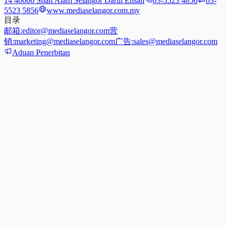
14 40000 Shah Alam Selangor Darul Ehsan
03-5523 4856
03-
5523 5856
www.mediaselangor.com.my
目录
邮箱:
editor@mediaselangor.com
营
销:
marketing@mediaselangor.com
广告:
sales@mediaselangor.com
Aduan Penerbitan