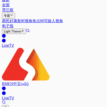
全国
雪兰莪
专题
惠民好康
新村视角
焦点特写
旅人视角
电子报
Light
Theme
Live
TV
BM
EN
中文
தமிழ்
Live
TV