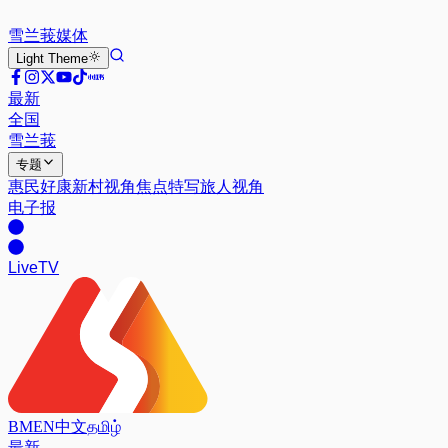
雪兰莪
媒体
Light
Theme
最新
全国
雪兰莪
专题
惠民好康
新村视角
焦点特写
旅人视角
电子报
Live
TV
BM
EN
中文
தமிழ்
最新