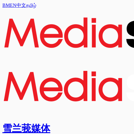
BM
EN
中文
தமிழ்
雪兰莪媒体