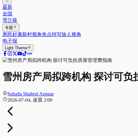
最新
全国
雪兰莪
专题
惠民好康
新村视角
焦点特写
旅人视角
电子报
Light
Theme
雪州房产局拟跨机构 探讨可负
Suhaila Shahrul Annuar
2026-07-04, 凌晨 2:00