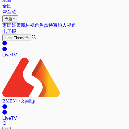
全国
雪兰莪
专题
惠民好康
新村视角
焦点特写
旅人视角
电子报
Light
Theme
Live
TV
BM
EN
中文
தமிழ்
Live
TV