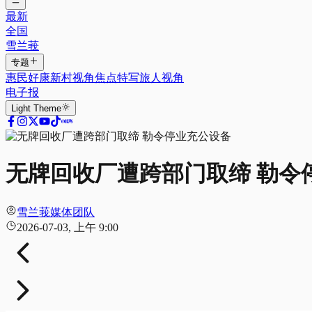
最新
全国
雪兰莪
专题
惠民好康
新村视角
焦点特写
旅人视角
电子报
Light
Theme
无牌回收厂遭跨部门取缔 勒令
雪兰莪媒体团队
2026-07-03, 上午 9:00