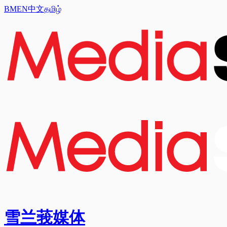
BM
EN
中文
தமிழ்
雪兰莪媒体