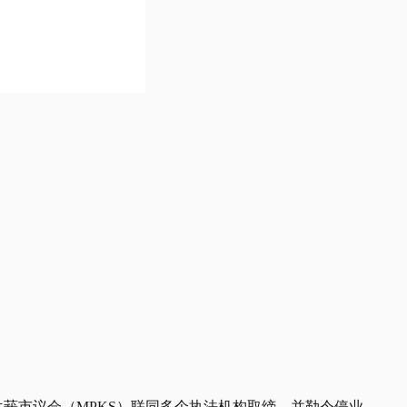
兰莪市议会（MPKS）联同多个执法机构取缔，并勒令停业。