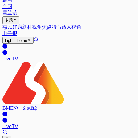
全国
雪兰莪
专题
惠民好康
新村视角
焦点特写
旅人视角
电子报
Light
Theme
Live
TV
BM
EN
中文
தமிழ்
Live
TV