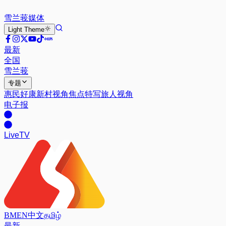
雪兰莪
媒体
Light
Theme
最新
全国
雪兰莪
专题
惠民好康
新村视角
焦点特写
旅人视角
电子报
Live
TV
BM
EN
中文
தமிழ்
最新