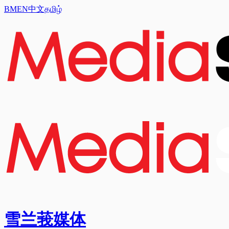
BM
EN
中文
தமிழ்
雪兰莪媒体