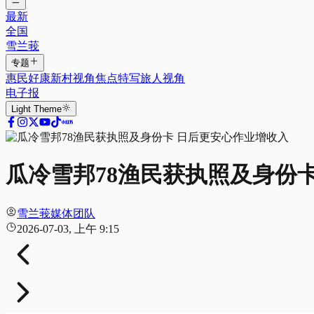
最新
全国
雪兰莪
专题
惠民好康
新村视角
焦点特写
旅人视角
电子报
Light
Theme
瓜冷雪邦78渔民获执照及身份
雪兰莪媒体团队
2026-07-03, 上午 9:15