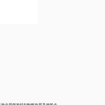
西亚渔业局颁发特别舢舨执照及渔民卡。