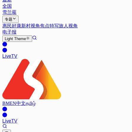
全国
雪兰莪
专题
惠民好康
新村视角
焦点特写
旅人视角
电子报
Light
Theme
Live
TV
BM
EN
中文
தமிழ்
Live
TV