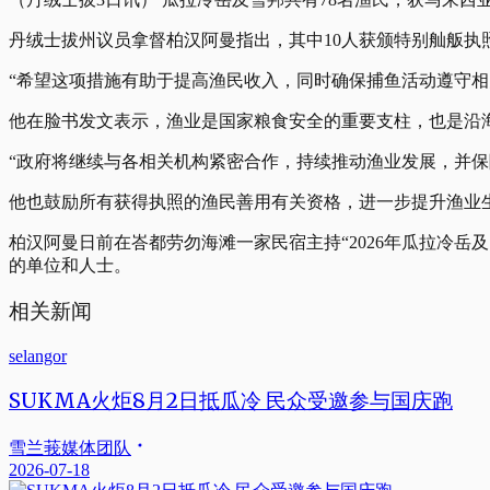
丹绒士拔州议员拿督柏汉阿曼指出，其中10人获颁特别舢舨执照（Les
“希望这项措施有助于提高渔民收入，同时确保捕鱼活动遵守相
他在脸书发文表示，渔业是国家粮食安全的重要支柱，也是沿
“政府将继续与各相关机构紧密合作，持续推动渔业发展，并保
他也鼓励所有获得执照的渔民善用有关资格，进一步提升渔业
柏汉阿曼日前在峇都劳勿海滩一家民宿主持“2026年瓜拉冷
的单位和人士。
相关新闻
selangor
SUKMA火炬8月2日抵瓜冷 民众受邀参与国庆跑
雪兰莪媒体团队
2026-07-18