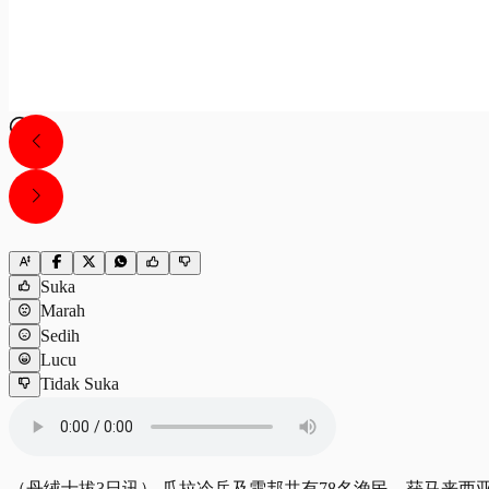
Suka
Marah
Sedih
Lucu
Tidak Suka
（丹绒士拔3日讯） 瓜拉冷岳及雪邦共有78名渔民，获马来