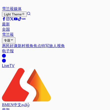
雪兰莪
媒体
Light
Theme
最新
全国
雪兰莪
专题
惠民好康
新村视角
焦点特写
旅人视角
电子报
Live
TV
BM
EN
中文
தமிழ்
最新