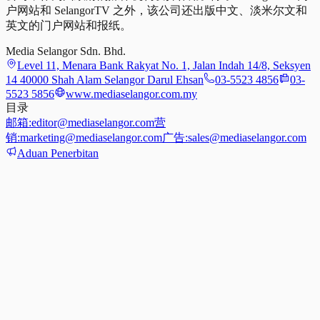
户网站和 SelangorTV 之外，该公司还出版中文、淡米尔文和
英文的门户网站和报纸。
Media Selangor Sdn. Bhd.
Level 11, Menara Bank Rakyat No. 1, Jalan Indah 14/8, Seksyen
14 40000 Shah Alam Selangor Darul Ehsan
03-5523 4856
03-
5523 5856
www.mediaselangor.com.my
目录
邮箱:
editor@mediaselangor.com
营
销:
marketing@mediaselangor.com
广告:
sales@mediaselangor.com
Aduan Penerbitan