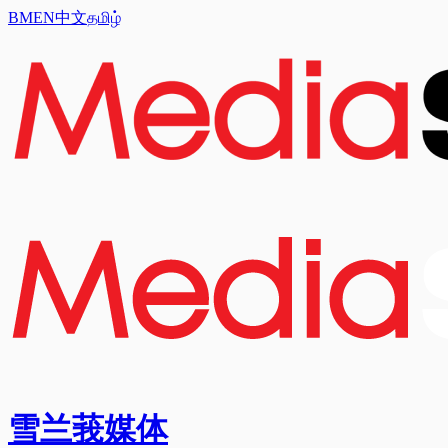
BM
EN
中文
தமிழ்
雪兰莪媒体