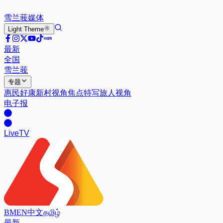
雪兰莪
媒体
Light
Theme
最新
全国
雪兰莪
专题
惠民好康
新村视角
焦点特写
旅人视角
电子报
Live
TV
BM
EN
中文
தமிழ்
最新