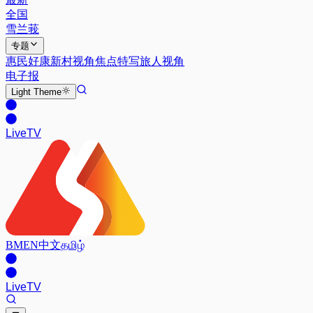
全国
雪兰莪
专题
惠民好康
新村视角
焦点特写
旅人视角
电子报
Light
Theme
Live
TV
BM
EN
中文
தமிழ்
Live
TV