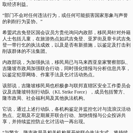
取经济利益。
“部门不会对任何违法行为，或任何可能损害国家形象与声誉
的剥削行为妥协。”
希盟武吉免登区国会议员方贵伦询问内政部，移民局针对外籍
人士包括儿童，在旅游热点如武吉免登、亚罗街及章卡武吉免
登一带行乞的执法成效，以及是否有新措施，以鉴定及打击剥
削该群体的不法集团。
内政部说，为加强执法，移民局已与马来西亚皇家警察部队、
吉隆坡市政局加强联合行动，同时强化情报与分析信息共享，
以鉴定犯罪网络、作案手法及乞讨活动热点。
该部说，吉隆坡移民局也积极参与联邦直辖区安全工作委员会
议及吉隆坡特别行动队（KL Strike Force），成员包括警方、
隆市政局、社会福利局及其他执法机构。
它说，通过上述行动队，各机构鉴定并监控乞讨与流浪汉活动
热点、定期及不定期展开联合行动、加快情报与公众投诉共
享，并持续监控防止乞讨活动一再出现。
“与警方、隆市政局及相关机构展开的联合执法方式，将持续