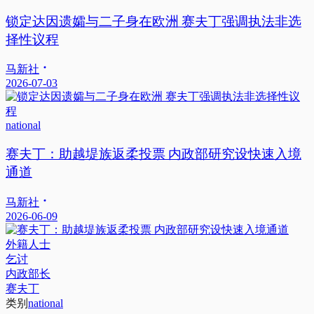
锁定达因遗孀与二子身在欧洲 赛夫丁强调执法非选
择性议程
马新社
2026-07-03
national
赛夫丁：助越堤族返柔投票 内政部研究设快速入境
通道
马新社
2026-06-09
外籍人士
乞讨
内政部长
赛夫丁
类别
national