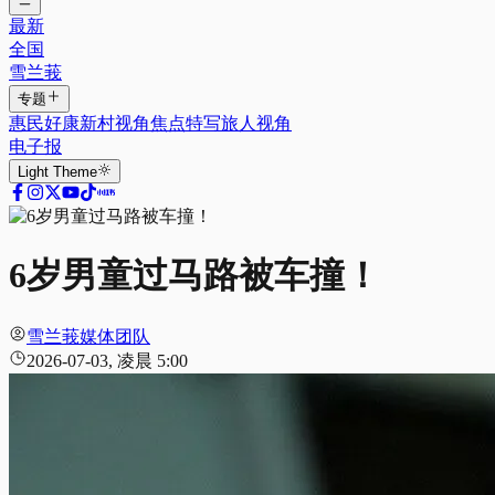
最新
全国
雪兰莪
专题
惠民好康
新村视角
焦点特写
旅人视角
电子报
Light
Theme
6岁男童过马路被车撞！
雪兰莪媒体团队
2026-07-03, 凌晨 5:00