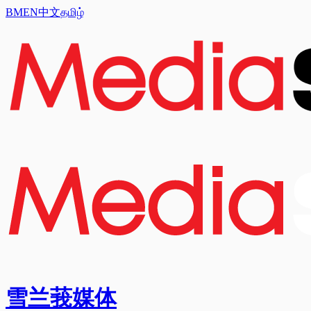
BM
EN
中文
தமிழ்
雪兰莪媒体