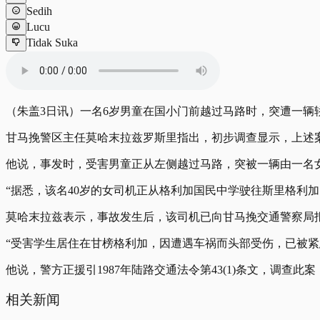
Sedih
Lucu
Tidak Suka
（朱盖3日讯）一名6岁男童在国小门前越过马路时，突遭一辆
甘马挽警区主任莫哈末拉兹罗斯里指出，初步调查显示，上述案
他说，事发时，受害男童正从左侧越过马路，突被一辆由一名
“据悉，该名40岁的女司机正从格利加国民中学驶往斯里格利
莫哈末拉兹表示，事故发生后，该司机已向甘马挽交通警察局
“受害学生居住在甘榜格利加，因遭遇车祸而头部受伤，已被
他说，警方正援引1987年陆路交通法令第43(1)条文，调
相关新闻