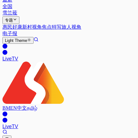
全国
雪兰莪
专题
惠民好康
新村视角
焦点特写
旅人视角
电子报
Light
Theme
Live
TV
BM
EN
中文
தமிழ்
Live
TV