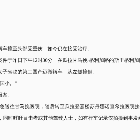
轿车撞至头部受重伤，如今仍在接受治疗。
件于昨日下午12时30分，在瓜拉甘马挽-格利加路的斯里格利
女子驾驶的第二国产迈微轿车，从左侧撞倒。
加国小。”
报案。
紧急送往甘马挽医院，随后转至瓜拉登嘉楼苏丹娜诺查希拉医院接
查此案，同时呼吁目击者或其他驾驶人士，如有行车记录仪拍摄到事