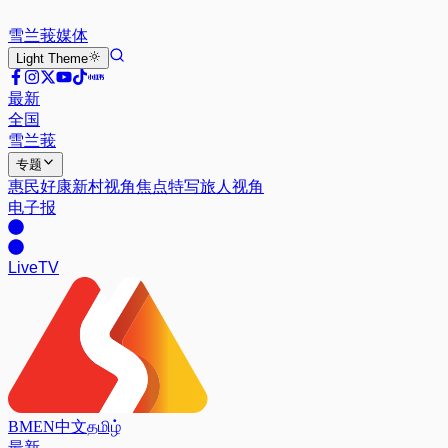
雪兰莪
媒体
Light
Theme
最新
全国
雪兰莪
专题
惠民好康
新村视角
焦点特写
旅人视角
电子报
Live
TV
BM
EN
中文
தமிழ்
最新