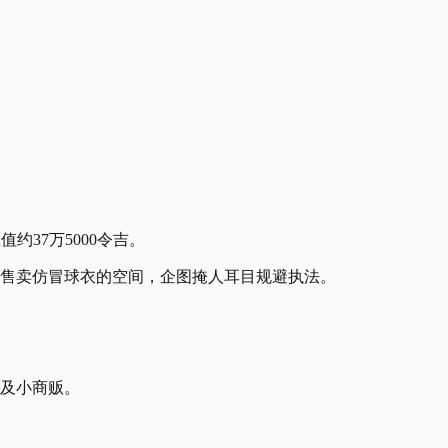
约37万5000令吉。
及售卖仿冒球衣的空间，企图掩人耳目规避执法。
者及小商贩。