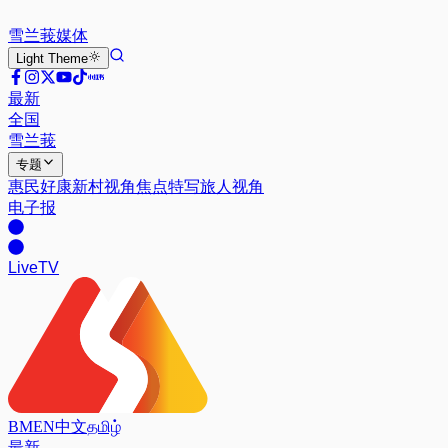
雪兰莪
媒体
Light
Theme
最新
全国
雪兰莪
专题
惠民好康
新村视角
焦点特写
旅人视角
电子报
Live
TV
BM
EN
中文
தமிழ்
最新