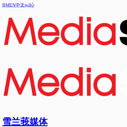
BM
EN
中文
தமிழ்
雪兰莪媒体