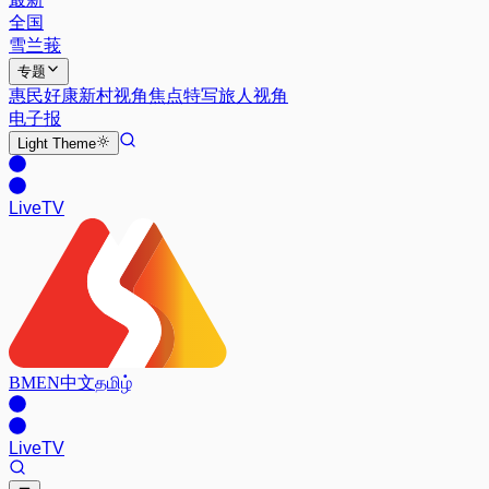
全国
雪兰莪
专题
惠民好康
新村视角
焦点特写
旅人视角
电子报
Light
Theme
Live
TV
BM
EN
中文
தமிழ்
Live
TV