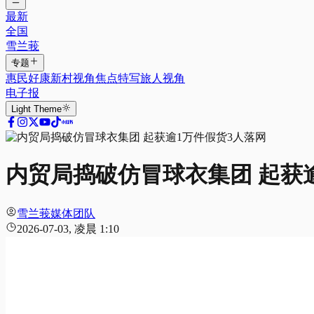
最新
全国
雪兰莪
专题
惠民好康
新村视角
焦点特写
旅人视角
电子报
Light
Theme
内贸局捣破仿冒球衣集团 起获
雪兰莪媒体团队
2026-07-03, 凌晨 1:10