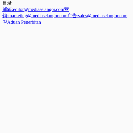
目录
邮箱:
editor@mediaselangor.com
营
销:
marketing@mediaselangor.com
广告:
sales@mediaselangor.com
Aduan Penerbitan