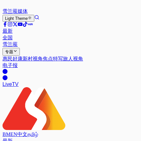
雪兰莪
媒体
Light
Theme
最新
全国
雪兰莪
专题
惠民好康
新村视角
焦点特写
旅人视角
电子报
Live
TV
BM
EN
中文
தமிழ்
最新