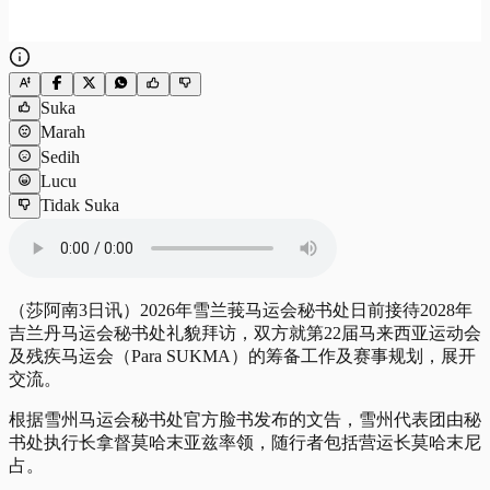
Suka
Marah
Sedih
Lucu
Tidak Suka
（莎阿南3日讯）2026年雪兰莪马运会秘书处日前接待2028年
吉兰丹马运会秘书处礼貌拜访，双方就第22届马来西亚运动会
及残疾马运会（Para SUKMA）的筹备工作及赛事规划，展开
交流。
根据雪州马运会秘书处官方脸书发布的文告，雪州代表团由秘
书处执行长拿督莫哈末亚兹率领，随行者包括营运长莫哈末尼
占。