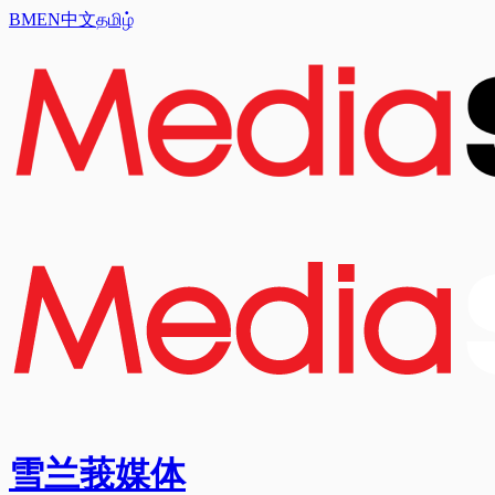
BM
EN
中文
தமிழ்
雪兰莪媒体