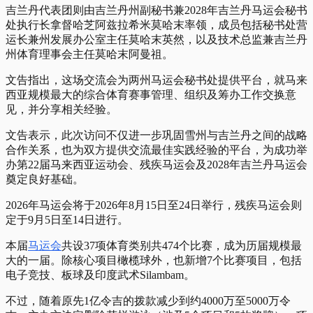
吉兰丹代表团则由吉兰丹州副秘书兼2028年吉兰丹马运会秘书
处执行长拿督哈芝阿兹拉希米莫哈末率领，成员包括秘书处营
运长兼州发展办公室主任莫哈末英然，以及技术总监兼吉兰丹
州体育理事会主任莫哈末阿曼祖。
文告指出，这场交流会为两州马运会秘书处提供平台，就马来
西亚规模最大的综合体育赛事管理、组织及筹办工作交换意
见，并分享相关经验。
文告表示，此次访问不仅进一步巩固雪州与吉兰丹之间的战略
合作关系，也为双方提供交流最佳实践经验的平台，为成功举
办第22届马来西亚运动会、残疾马运会及2028年吉兰丹马运会
奠定良好基础。
2026年马运会将于2026年8月15日至24日举行，残疾马运会则
定于9月5日至14日进行。
本届
马运会
共设37项体育类别共474个比赛，成为历届规模最
大的一届。除核心项目橄榄球外，也新增7个比赛项目，包括
电子竞技、板球及印度武术Silambam。
不过，随着原先1亿令吉的拨款减少到约4000万至5000万令