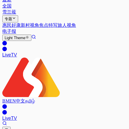
全国
雪兰莪
专题
惠民好康
新村视角
焦点特写
旅人视角
电子报
Light
Theme
Live
TV
BM
EN
中文
தமிழ்
Live
TV