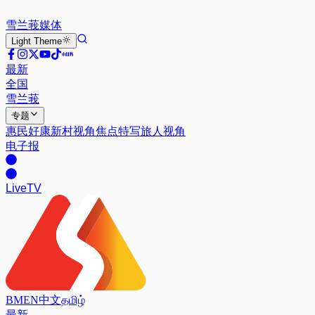
雪兰莪
媒体
Light
Theme
最新
全国
雪兰莪
专题
惠民好康
新村视角
焦点特写
旅人视角
电子报
Live
TV
BM
EN
中文
தமிழ்
最新