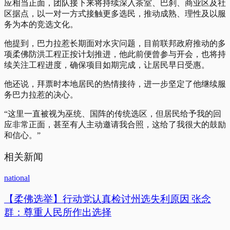
应相当正面，团队接下来将持续深入茶室、巴刹、商业区及社
区据点，以一对一方式接触更多选民，推动成熟、理性及以服
务为本的竞选文化。
他提到，巴力拉惹长期面对水灾问题，目前联邦政府推动的多
项柔佛防洪工程正按计划推进，他此前便曾参与开会，也将持
续关注工程进度，确保项目如期完成，让居民早日受惠。
他还说，拜票时本地居民的热情接待，进一步坚定了他继续服
务巴力拉惹的决心。
“这里一直被视为巫统、国阵的传统选区，但居民给予我的回
应非常正面，甚至有人主动邀请我合照，这给了我很大的鼓励
和信心。”
相关新闻
national
【柔佛选举】行动党认真检讨州选失利原因 张念
群：尊重人民所作出选择