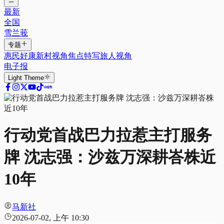
最新
全国
雪兰莪
专题
惠民好康
新村视角
焦点特写
旅人视角
电子报
Light
Theme
行动党首战巴力拉惹主打服务
牌 沈志强：沙兹万深耕峇株近
10年
马新社
2026-07-02, 上午 10:30