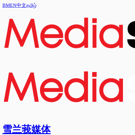
BM
EN
中文
தமிழ்
雪兰莪媒体