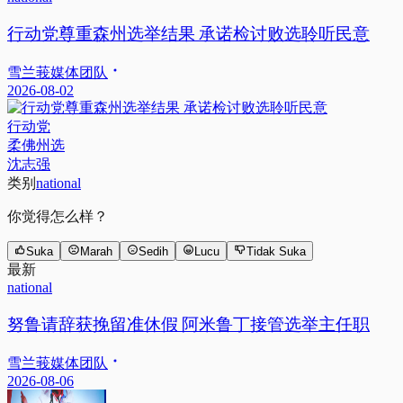
行动党尊重森州选举结果 承诺检讨败选聆听民意
雪兰莪媒体团队
2026-08-02
行动党
柔佛州选
沈志强
类别
national
你觉得怎么样？
Suka
Marah
Sedih
Lucu
Tidak Suka
最新
national
努鲁请辞获挽留准休假 阿米鲁丁接管选举主任职
雪兰莪媒体团队
2026-08-06