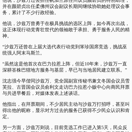
他说，沙兹万过去担任帆加兰原任州议员颜碧贞的特别助理，
并在颜碧贞出任柔佛州议会副议长期间继续协助她处理议会事
务，累计了不少行政经验。
他说，沙兹万曾勇于在极具挑战的选区上阵，如今再次出战，
这正体现行动党青壮世代的领袖敢于承担、勇于服务人民的精
神。
“沙兹万还曾在上届大选代表行动党到笨珍国席竞选，挑战巫
统强人阿末马斯兰。
“虽然这是他首次在巴力拉惹上阵，但近10年来，沙兹万一直
深耕峇株巴辖地方服务与基层，早已与当地居民建立联系。”
沈志强今早偕同沙兹万、党全国副宣传秘书兼文冬国会议员雪
芙拉、古晋国会议员俞利文走访巴力拉惹小贩中心向商民拜票
与共进早餐后，对媒体发表上述谈话。
他指出，在拜票期间，不少居民主动与沙兹万打招呼，甚至叫
得出他的昵称，显示对方过去的服务已获得不少民众认识和肯
定。
另一方面，沙兹万则说，目前竞选工作已进入第5天，民众反