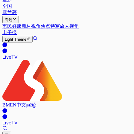
全国
雪兰莪
专题
惠民好康
新村视角
焦点特写
旅人视角
电子报
Light
Theme
Live
TV
BM
EN
中文
தமிழ்
Live
TV