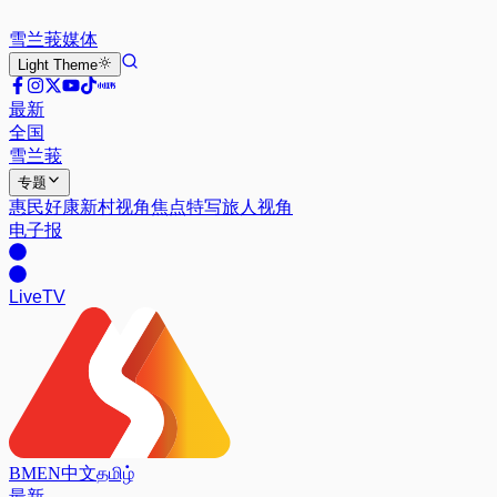
雪兰莪
媒体
Light
Theme
最新
全国
雪兰莪
专题
惠民好康
新村视角
焦点特写
旅人视角
电子报
Live
TV
BM
EN
中文
தமிழ்
最新