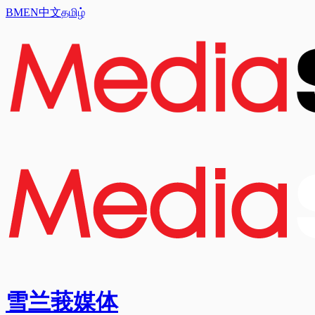
BM
EN
中文
தமிழ்
雪兰莪媒体