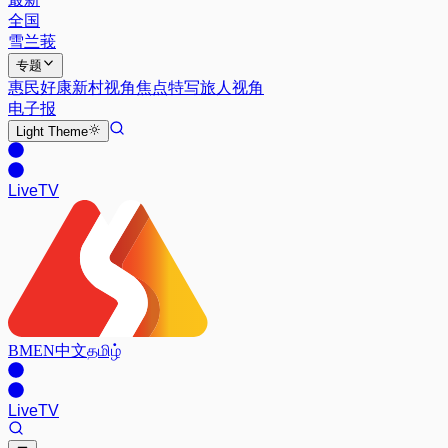
全国
雪兰莪
专题
惠民好康
新村视角
焦点特写
旅人视角
电子报
Light
Theme
Live
TV
BM
EN
中文
தமிழ்
Live
TV