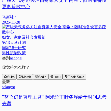
严峻天气务必关注自身家人安全 南希：随时准备设
更多疏散中心
马新社
2025-11-28
妇女、家庭及社会发展部
第13大马计划
国家绅士研究
男性赋能政策
类别
national
你觉得怎么样？
Suka
Marah
Sedih
Lucu
Tidak Suka
最新
selangor
“努鲁仍是署理主席” 阿米鲁丁吁各界给予时间思考
去留