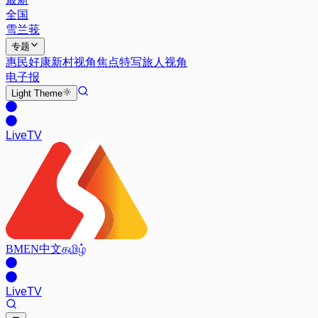
全国
雪兰莪
专题
惠民好康
新村视角
焦点特写
旅人视角
电子报
Light
Theme
Live
TV
BM
EN
中文
தமிழ்
Live
TV