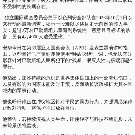
并质问世界能否“问心无愧”的袖手旁观，任由类似的殖民形式
不受制约的长期存在。
“独立国际调查委员会关于以色列安全部队自2023年10月7日以
来行动的最新调查，揭示一段难以尽述且史无前例的骇人事
实：超过2万名巴勒斯坦儿童遭到系统性、蓄意且目标式的杀
害，另有4万4000人遭受重伤。”
安华今日在第39届亚太圆桌会议（APR）发表主题演讲时指
出，这些暴行已严重到即便使用“种族灭绝”一词，也无法充分
形容针对巴勒斯坦人民所犯下的“残暴、泯灭人性与极端邪恶”
罪行。
他指出，加沙持续的危机是世界集体良知上的一处溃烂伤口，
以及有影响力国家未能及时干预，反而助长该政权扩大其在区
域内的军事行动。
他也呼吁停止在冲突地区针对平民的暴力行为，并强调必须停
止敌对行动，将保护平民放在首位。
他警告，若持续漠视人类生命，即使经济与科技不断进步，未
来前景仍将黯淡。