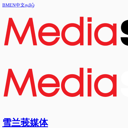
BM
EN
中文
தமிழ்
雪兰莪媒体