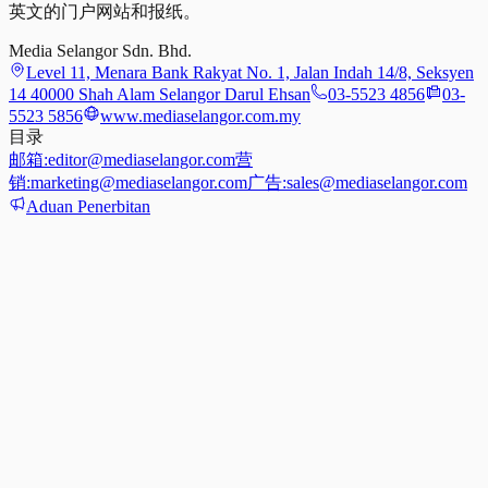
英文的门户网站和报纸。
Media Selangor Sdn. Bhd.
Level 11, Menara Bank Rakyat No. 1, Jalan Indah 14/8, Seksyen
14 40000 Shah Alam Selangor Darul Ehsan
03-5523 4856
03-
5523 5856
www.mediaselangor.com.my
目录
邮箱:
editor@mediaselangor.com
营
销:
marketing@mediaselangor.com
广告:
sales@mediaselangor.com
Aduan Penerbitan