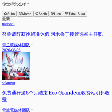
你觉得怎么样？
Suka
Marah
Sedih
Lucu
Tidak Suka
最新
national
努鲁请辞获挽留准休假 阿米鲁丁接管选举主任职
雪兰莪媒体团队
2026-08-06
selangor
免费通行逾8个月结束 Eco Grandeur收费站明起收
费
雪兰莪媒体团队