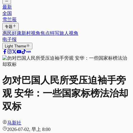
最新
全国
雪兰莪
专题
惠民好康
新村视角
焦点特写
旅人视角
电子报
Light
Theme
勿对巴国人民所受压迫袖手旁
观 安华：一些国家标榜法治却
双标
马新社
2026-07-02, 早上 8:00