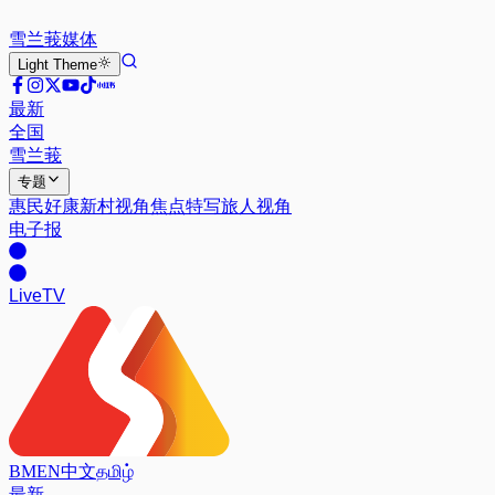
雪兰莪
媒体
Light
Theme
最新
全国
雪兰莪
专题
惠民好康
新村视角
焦点特写
旅人视角
电子报
Live
TV
BM
EN
中文
தமிழ்
最新