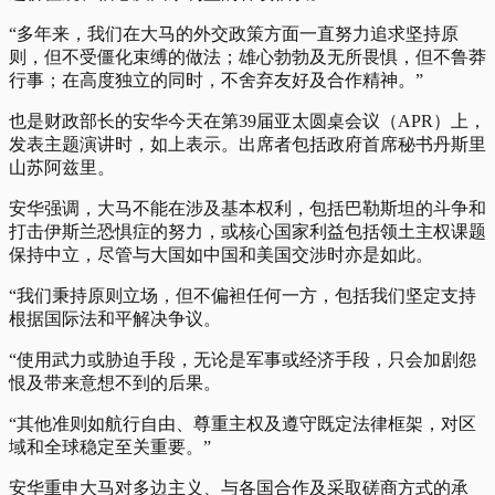
“多年来，我们在大马的外交政策方面一直努力追求坚持原
则，但不受僵化束缚的做法；雄心勃勃及无所畏惧，但不鲁莽
行事；在高度独立的同时，不舍弃友好及合作精神。”
也是财政部长的安华今天在第39届亚太圆桌会议（APR）上，
发表主题演讲时，如上表示。出席者包括政府首席秘书丹斯里
山苏阿兹里。
安华强调，大马不能在涉及基本权利，包括巴勒斯坦的斗争和
打击伊斯兰恐惧症的努力，或核心国家利益包括领土主权课题
保持中立，尽管与大国如中国和美国交涉时亦是如此。
“我们秉持原则立场，但不偏袒任何一方，包括我们坚定支持
根据国际法和平解决争议。
“使用武力或胁迫手段，无论是军事或经济手段，只会加剧怨
恨及带来意想不到的后果。
“其他准则如航行自由、尊重主权及遵守既定法律框架，对区
域和全球稳定至关重要。”
安华重申大马对多边主义、与各国合作及采取磋商方式的承