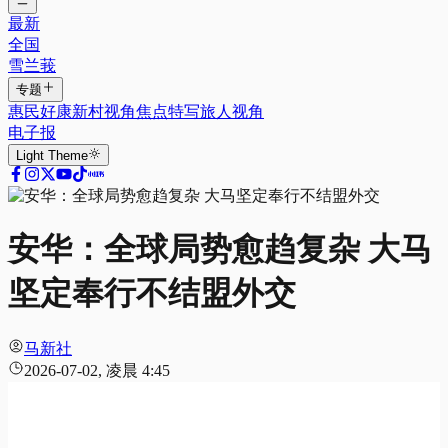
最新
全国
雪兰莪
专题
惠民好康
新村视角
焦点特写
旅人视角
电子报
Light
Theme
安华：全球局势愈趋复杂 大马
坚定奉行不结盟外交
马新社
2026-07-02, 凌晨 4:45