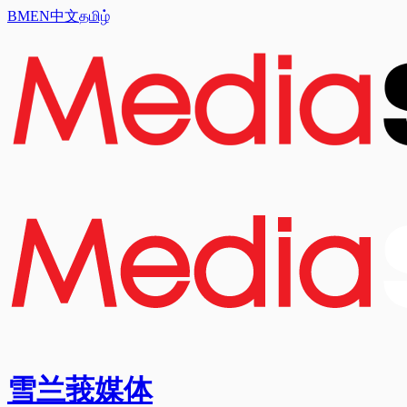
BM
EN
中文
தமிழ்
雪兰莪媒体