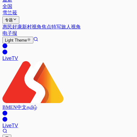
全国
雪兰莪
专题
惠民好康
新村视角
焦点特写
旅人视角
电子报
Light
Theme
Live
TV
BM
EN
中文
தமிழ்
Live
TV