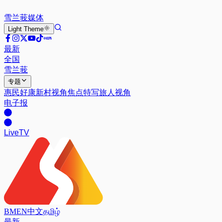
雪兰莪
媒体
Light
Theme
最新
全国
雪兰莪
专题
惠民好康
新村视角
焦点特写
旅人视角
电子报
Live
TV
BM
EN
中文
தமிழ்
最新