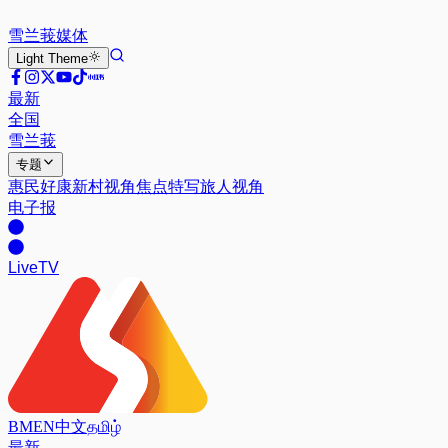
雪兰莪
媒体
Light
Theme
最新
全国
雪兰莪
专题
惠民好康
新村视角
焦点特写
旅人视角
电子报
Live
TV
BM
EN
中文
தமிழ்
最新