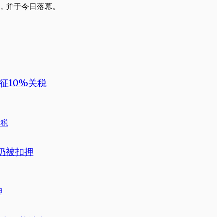
办，并于今日落幕。
征10%关税
产仍被扣押