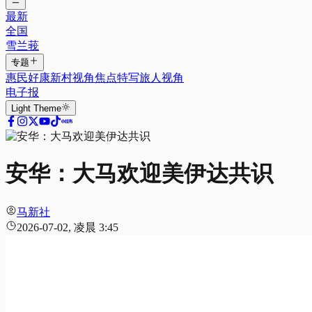
最新
全国
雪兰莪
专题
惠民好康
新村视角
焦点特写
旅人视角
电子报
Light
Theme
安华：大马欢迎美伊达共识
马新社
2026-07-02, 凌晨 3:45