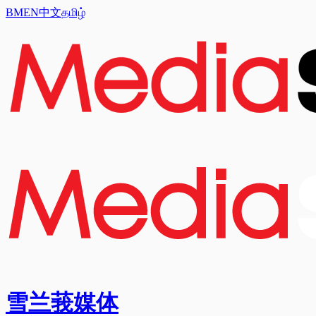
BM
EN
中文
தமிழ்
雪兰莪媒体