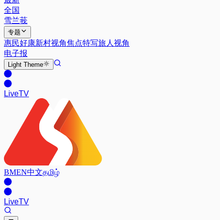
全国
雪兰莪
专题
惠民好康
新村视角
焦点特写
旅人视角
电子报
Light
Theme
Live
TV
BM
EN
中文
தமிழ்
Live
TV