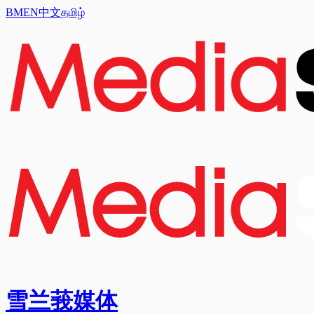
BM
EN
中文
தமிழ்
雪兰莪媒体