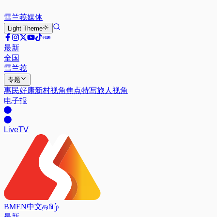
雪兰莪
媒体
Light
Theme
最新
全国
雪兰莪
专题
惠民好康
新村视角
焦点特写
旅人视角
电子报
Live
TV
BM
EN
中文
தமிழ்
最新