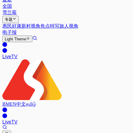
全国
雪兰莪
专题
惠民好康
新村视角
焦点特写
旅人视角
电子报
Light
Theme
Live
TV
BM
EN
中文
தமிழ்
Live
TV