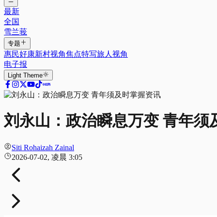
最新
全国
雪兰莪
专题
惠民好康
新村视角
焦点特写
旅人视角
电子报
Light
Theme
刘永山：政治瞬息万变 青年须
Siti Rohaizah Zainal
2026-07-02, 凌晨 3:05