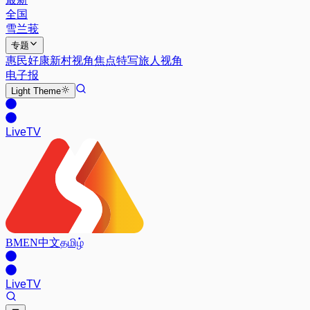
全国
雪兰莪
专题
惠民好康
新村视角
焦点特写
旅人视角
电子报
Light
Theme
Live
TV
BM
EN
中文
தமிழ்
Live
TV