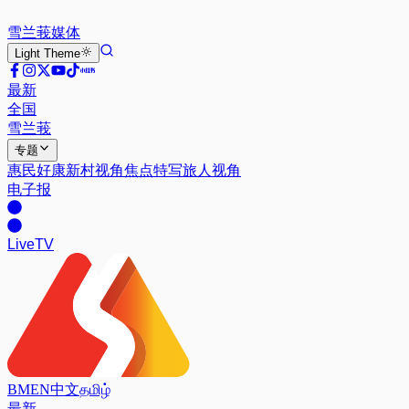
雪兰莪
媒体
Light
Theme
最新
全国
雪兰莪
专题
惠民好康
新村视角
焦点特写
旅人视角
电子报
Live
TV
BM
EN
中文
தமிழ்
最新