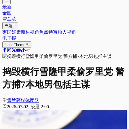
最新
全国
雪兰莪
专题
惠民好康
新村视角
焦点特写
旅人视角
电子报
Light
Theme
捣毁横行雪隆甲柔偷罗里党 警
方捕7本地男包括主谋
雪兰莪媒体团队
2026-07-02, 凌晨 2:00