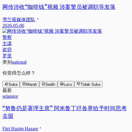
网传涉收“咖啡钱”视频 涉案警员被调职等发落
雪兰莪媒体团队
2026-05-06
警察
主谋
盗窃
罗里
类别
national
你觉得怎么样？
Suka
Marah
Sedih
Lucu
Tidak Suka
最新
selangor
“努鲁仍是署理主席” 阿米鲁丁吁各界给予时间思考
去留
Fitri Hazim Hazam