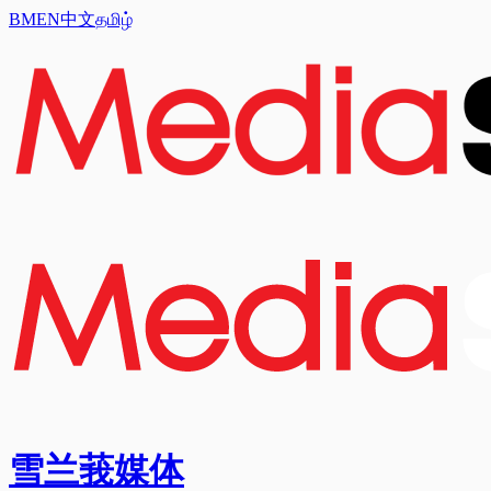
BM
EN
中文
தமிழ்
雪兰莪媒体