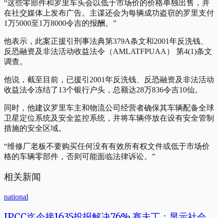
“这些零部件和罗里车头会以低于市场价的价格单独出售，并
在社交媒体上发布广告。主谋还会为每辆成功盗窃的罗里支付
1万5000至1万8000令吉的报酬。”
他表示，此案正援引刑事法典第379A条文和2001年反洗钱、
反恐融资及非法活动收益法令（AMLATFPUAA） 第4(1)条文
调查。
他说，截至目前，已援引2001年反洗钱、反恐融资及非法活动
收益法令冻结了13个银行户头，总额达28万836令吉10仙。
同时，他建议罗里车主和物流公司经营者确保其车辆配备全球
卫星定位系统及安全监控系统，并将车辆停放在设有安全管制
措施的安全区域。
“维修厂老板不要购买任何没有有效所有权文件或低于市场价
格的车辆零部件，否则可能面临法律诉讼。”
相关新闻
national
IPCC迄今接1635投报解决76% 赛夫丁：显示社会