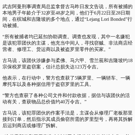
武吉阿曼刑事调查局总监拿督古马昨日发文告说，所有被捕的
本地男子年龄介于32岁至48岁之间，他们于6月22日至28日期
间，在槟城和吉隆坡的多个地点，通过“Lejang Lori Bonded”行
动被捕。
“所有被捕者均已延扣协助调查。调查也发现，其中一名嫌犯
是该犯罪团伙的主谋，他充当中间人，寻找窃贼、非法商店经
营者、修理工、货运商以及被盗罗里零件的买家。”
古马说，该团伙涉嫌参与柔佛、马六甲、雪兰莪和吉隆坡约18
宗保税罗里盗窃案，估计总损失达123万令吉。
他表示，在行动中，警方也查获了5辆罗里、一辆轿车、一辆
摩托车以及各种据信用于盗窃罗里的工具。
“警方也查获了各种公司文件和付款收据，据信与该团伙的活
动有关，查获物品总价值约40万令吉。”
古马说，该犯罪团伙的作案手法是，主谋会从修理厂老板那里
接到订单，然后指示其成员偷窃所需的罗里型号，再将其拆解
后运到商店或修理厂拆解。