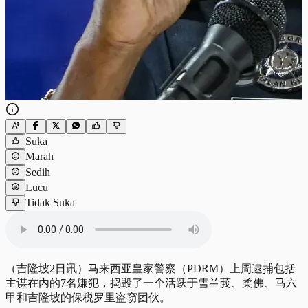
Suka
Marah
Sedih
Lucu
Tidak Suka
（吉隆坡2日讯）马来西亚皇家警察（PDRM）上周逮捕包括
主谋在内的7名嫌犯，捣毁了一个活跃于雪兰莪、柔佛、马六
甲和吉隆坡的保税罗里盗窃团伙。