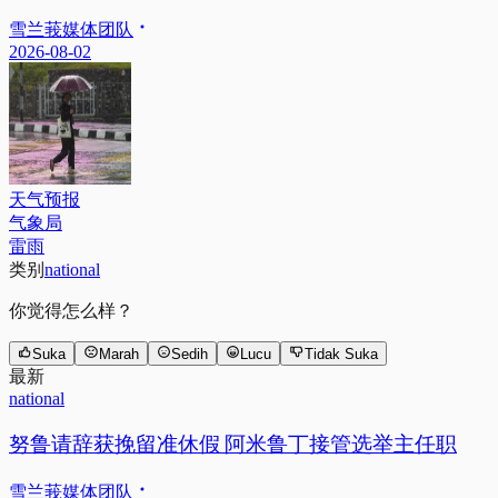
雪兰莪媒体团队
2026-08-02
天气预报
气象局
雷雨
类别
national
你觉得怎么样？
Suka
Marah
Sedih
Lucu
Tidak Suka
最新
national
努鲁请辞获挽留准休假 阿米鲁丁接管选举主任职
雪兰莪媒体团队