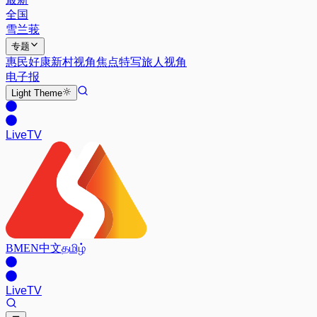
全国
雪兰莪
专题
惠民好康
新村视角
焦点特写
旅人视角
电子报
Light
Theme
Live
TV
BM
EN
中文
தமிழ்
Live
TV