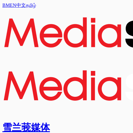
BM
EN
中文
தமிழ்
雪兰莪媒体