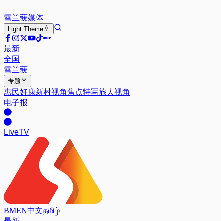
雪兰莪
媒体
Light
Theme
最新
全国
雪兰莪
专题
惠民好康
新村视角
焦点特写
旅人视角
电子报
Live
TV
BM
EN
中文
தமிழ்
最新