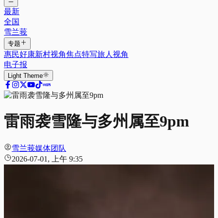
最新
全国
雪兰莪
专题
惠民好康
新村视角
焦点特写
旅人视角
电子报
Light
Theme
雷雨袭雪隆与多州属至9pm
雪兰莪媒体团队
2026-07-01, 上午 9:35