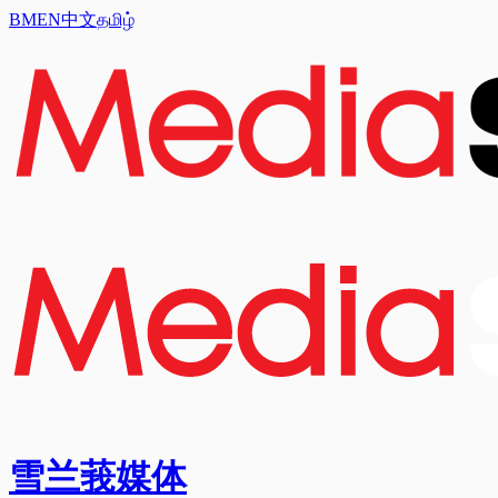
BM
EN
中文
தமிழ்
雪兰莪媒体