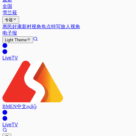
全国
雪兰莪
专题
惠民好康
新村视角
焦点特写
旅人视角
电子报
Light
Theme
Live
TV
BM
EN
中文
தமிழ்
Live
TV