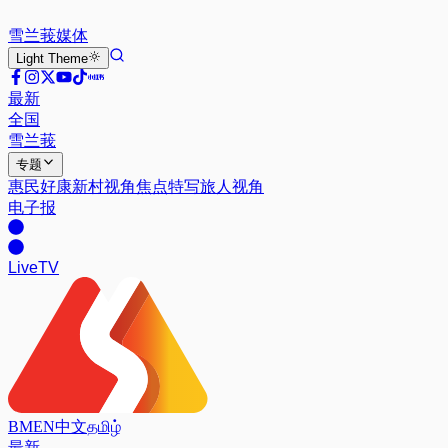
雪兰莪
媒体
Light
Theme
最新
全国
雪兰莪
专题
惠民好康
新村视角
焦点特写
旅人视角
电子报
Live
TV
BM
EN
中文
தமிழ்
最新