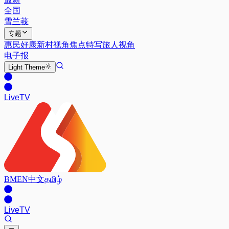
全国
雪兰莪
专题
惠民好康
新村视角
焦点特写
旅人视角
电子报
Light
Theme
Live
TV
BM
EN
中文
தமிழ்
Live
TV