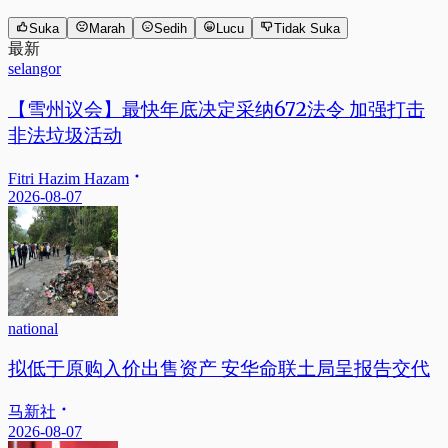
Suka
Marah
Sedih
Lucu
Tidak Suka
最新
selangor
【雪州议会】最快年底决定采纳672法令 加强打击
非法垃圾活动
Fitri Hazim Hazam
2026-08-07
national
拟低于原购入价出售资产 安华命联土局呈报告交代
马新社
2026-08-07