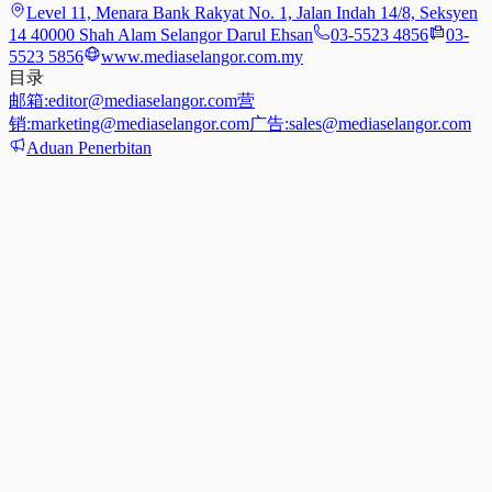
Level 11, Menara Bank Rakyat No. 1, Jalan Indah 14/8, Seksyen
14 40000 Shah Alam Selangor Darul Ehsan
03-5523 4856
03-
5523 5856
www.mediaselangor.com.my
目录
邮箱:
editor@mediaselangor.com
营
销:
marketing@mediaselangor.com
广告:
sales@mediaselangor.com
Aduan Penerbitan