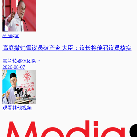
selangor
高庭撤销雪议员破产令 大臣：议长将传召议员核实
雪兰莪媒体团队
2026-08-07
观看其他视频