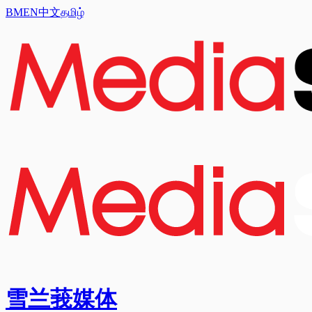
BM
EN
中文
தமிழ்
雪兰莪媒体