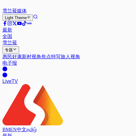
雪兰莪
媒体
Light
Theme
最新
全国
雪兰莪
专题
惠民好康
新村视角
焦点特写
旅人视角
电子报
Live
TV
BM
EN
中文
தமிழ்
最新