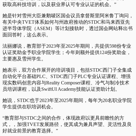
获取高科技培训，以及获业界认可专业认证的机会。”
她是针对雪州大臣兼鹅唛区国会议员拿督斯里阿米鲁丁询问，
有关中央TVET体系如何与州政府推动的STDC和马来西亚先
进半导体学院（ASEM）等计划接轨时，透过国会网站释出书
面回答时，这么表示。
法丽娜说，教育部于2023年至2025年期间，共提供598份专业
认证奖助金予职业学院学生；今年则额外提供124份奖助金，
主要惠及雪州学生。
她表示，双方合作展开的培训项目，包括STDC西门子全集成
自动化平台基础PLC、STDC西门子PLC专业认证课程、增强
现实数码创意内容与Reality Composer课程、冷气与制冷技术
员培训课程，以及SwiftUI Academy技能认证资助计划。
她说，STDC也于2023年至2025年期间，每年为20名职业学院
学生提供在职培训机会。
“教育部与STDC之间的合作，体现政府以更具前瞻性的方
式，，加强TVET发展路径，使其成为兼具声望、灵活性及良
好就业前景的教育选择。”