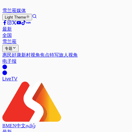
雪兰莪
媒体
Light
Theme
最新
全国
雪兰莪
专题
惠民好康
新村视角
焦点特写
旅人视角
电子报
Live
TV
BM
EN
中文
தமிழ்
最新