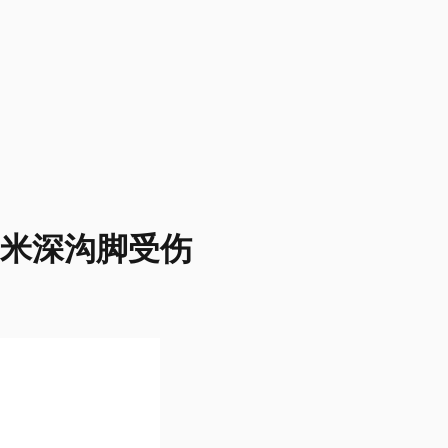
5米深沟脚受伤