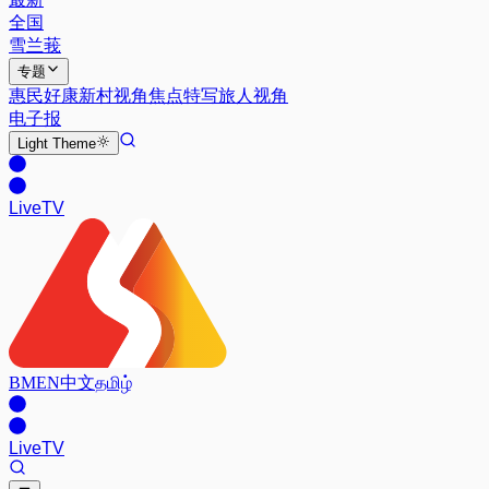
全国
雪兰莪
专题
惠民好康
新村视角
焦点特写
旅人视角
电子报
Light
Theme
Live
TV
BM
EN
中文
தமிழ்
Live
TV