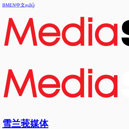
BM
EN
中文
தமிழ்
雪兰莪媒体