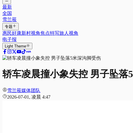
最新
全国
雪兰莪
专题
惠民好康
新村视角
焦点特写
旅人视角
电子报
Light
Theme
轿车凌晨撞小象失控 男子坠落
雪兰莪媒体团队
2026-07-01, 凌晨 4:47