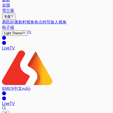
全国
雪兰莪
专题
惠民好康
新村视角
焦点特写
旅人视角
电子报
Light
Theme
Live
TV
BM
EN
中文
தமிழ்
Live
TV