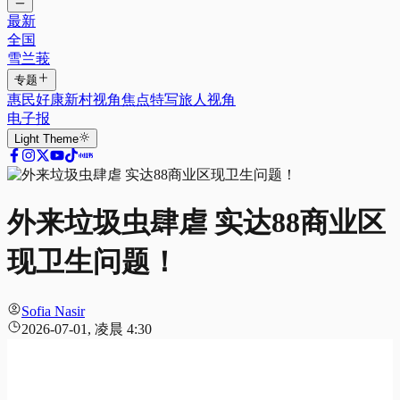
最新
全国
雪兰莪
专题
惠民好康
新村视角
焦点特写
旅人视角
电子报
Light
Theme
外来垃圾虫肆虐 实达88商业区
现卫生问题！
Sofia Nasir
2026-07-01, 凌晨 4:30