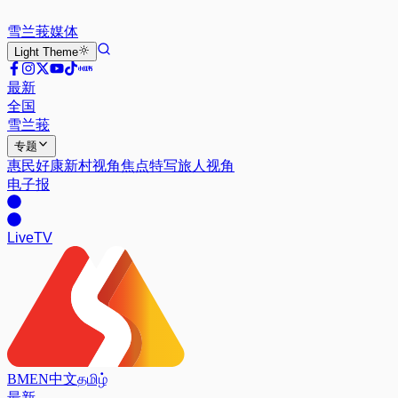
雪兰莪
媒体
Light
Theme
最新
全国
雪兰莪
专题
惠民好康
新村视角
焦点特写
旅人视角
电子报
Live
TV
BM
EN
中文
தமிழ்
最新