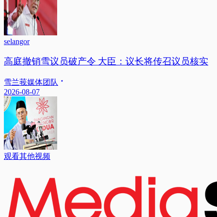
selangor
高庭撤销雪议员破产令 大臣：议长将传召议员核实
雪兰莪媒体团队
2026-08-07
观看其他视频