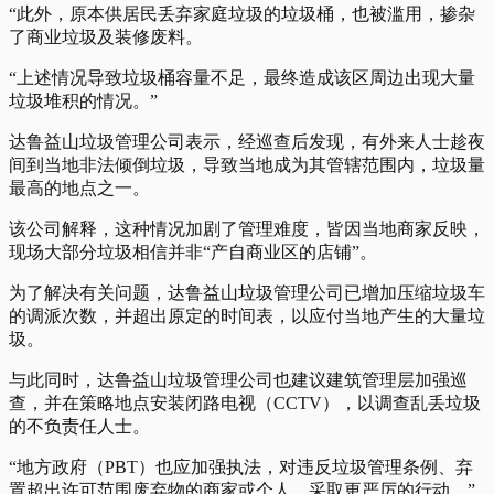
“此外，原本供居民丢弃家庭垃圾的垃圾桶，也被滥用，掺杂
了商业垃圾及装修废料。
“上述情况导致垃圾桶容量不足，最终造成该区周边出现大量
垃圾堆积的情况。”
达鲁益山垃圾管理公司表示，经巡查后发现，有外来人士趁夜
间到当地非法倾倒垃圾，导致当地成为其管辖范围内，垃圾量
最高的地点之一。
该公司解释，这种情况加剧了管理难度，皆因当地商家反映，
现场大部分垃圾相信并非“产自商业区的店铺”。
为了解决有关问题，达鲁益山垃圾管理公司已增加压缩垃圾车
的调派次数，并超出原定的时间表，以应付当地产生的大量垃
圾。
与此同时，达鲁益山垃圾管理公司也建议建筑管理层加强巡
查，并在策略地点安装闭路电视（CCTV），以调查乱丢垃圾
的不负责任人士。
“地方政府（PBT）也应加强执法，对违反垃圾管理条例、弃
置超出许可范围废弃物的商家或个人，采取更严厉的行动。”