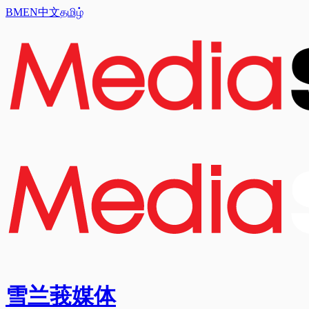
BM
EN
中文
தமிழ்
雪兰莪媒体