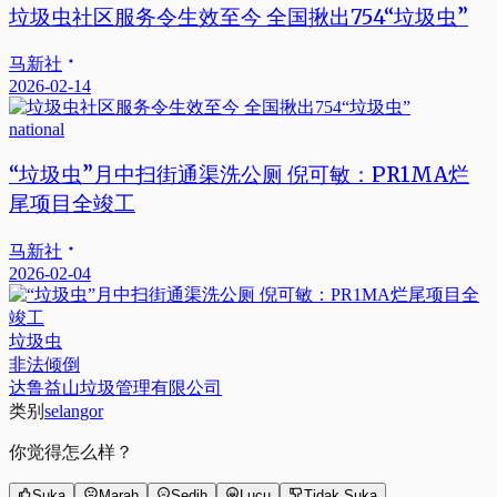
垃圾虫社区服务令生效至今 全国揪出754“垃圾虫”
马新社
2026-02-14
national
“垃圾虫”月中扫街通渠洗公厕 倪可敏：PR1MA烂
尾项目全竣工
马新社
2026-02-04
垃圾虫
非法倾倒
达鲁益山垃圾管理有限公司
类别
selangor
你觉得怎么样？
Suka
Marah
Sedih
Lucu
Tidak Suka