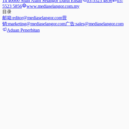
14 40000 Shah Alam Selangor Darul Ehsan
03-5523 4856
03-
5523 5856
www.mediaselangor.com.my
目录
邮箱:
editor@mediaselangor.com
营
销:
marketing@mediaselangor.com
广告:
sales@mediaselangor.com
Aduan Penerbitan