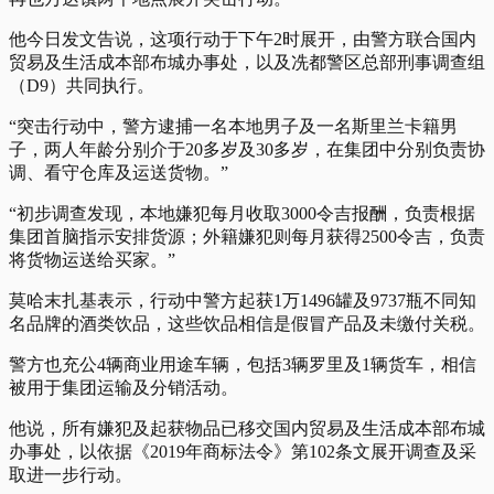
他今日发文告说，这项行动于下午2时展开，由警方联合国内
贸易及生活成本部布城办事处，以及冼都警区总部刑事调查组
（D9）共同执行。
“突击行动中，警方逮捕一名本地男子及一名斯里兰卡籍男
子，两人年龄分别介于20多岁及30多岁，在集团中分别负责协
调、看守仓库及运送货物。”
“初步调查发现，本地嫌犯每月收取3000令吉报酬，负责根据
集团首脑指示安排货源；外籍嫌犯则每月获得2500令吉，负责
将货物运送给买家。”
莫哈末扎基表示，行动中警方起获1万1496罐及9737瓶不同知
名品牌的酒类饮品，这些饮品相信是假冒产品及未缴付关税。
警方也充公4辆商业用途车辆，包括3辆罗里及1辆货车，相信
被用于集团运输及分销活动。
他说，所有嫌犯及起获物品已移交国内贸易及生活成本部布城
办事处，以依据《2019年商标法令》第102条文展开调查及采
取进一步行动。