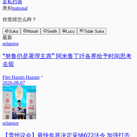
走私烈酒
类别
national
你觉得怎么样？
Suka
Marah
Sedih
Lucu
Tidak Suka
最新
selangor
“努鲁仍是署理主席” 阿米鲁丁吁各界给予时间思考
去留
Fitri Hazim Hazam
2026-08-07
selangor
【雪州议会】最快年底决定采纳672法令 加强打击