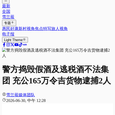
最新
全国
雪兰莪
专题
惠民好康
新村视角
焦点特写
旅人视角
电子报
Light
Theme
警方捣毁假酒及逃税酒不法集
团 充公165万令吉货物逮捕2人
雪兰莪媒体团队
2026-06-30, 中午 12:28