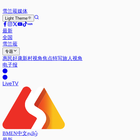
雪兰莪
媒体
Light
Theme
最新
全国
雪兰莪
专题
惠民好康
新村视角
焦点特写
旅人视角
电子报
Live
TV
BM
EN
中文
தமிழ்
最新