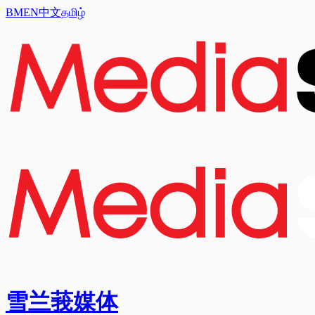
BM
EN
中文
தமிழ்
雪兰莪媒体