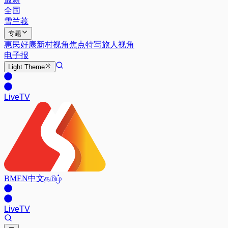
全国
雪兰莪
专题
惠民好康
新村视角
焦点特写
旅人视角
电子报
Light
Theme
Live
TV
BM
EN
中文
தமிழ்
Live
TV