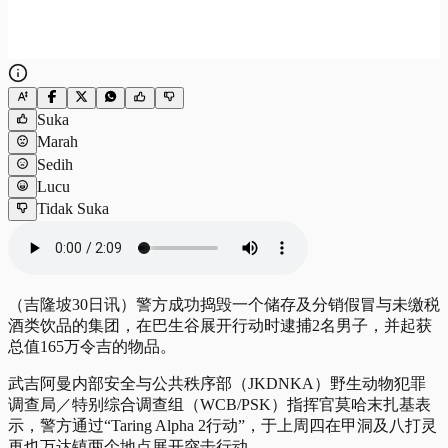
Suka
Marah
Sedih
Lucu
Tidak Suka
（吉隆坡30日讯）警方成功捣毁一个储存及分销假冒与未缴税
酒类饮品的集团，在巴生谷展开行动时逮捕2名男子，并起获
总值165万令吉的物品。
武吉阿曼内部安全与公共秩序部（JKDNKA）野生动物犯罪
调查局／特别综合调查组（WCB/PSK）指挥官莫哈末扎基表
示，警方通过“Taring Alpha 2行动”，于上周四在甲洞及八打灵
再也万达镇两个地点展开突击行动。