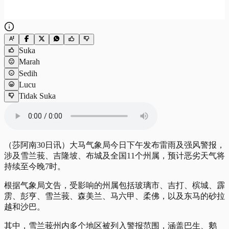
Suka
Marah
Sedih
Lucu
Tidak Suka
（莎阿南30日讯）大马气象局今日下午发布雷雨及强风警报，
涉及雪兰莪、吉隆坡、布城及全国11个州属，预计恶劣天气将
持续至今晚7时。
根据气象局文告，受影响的州属包括玻璃市、吉打、槟城、霹
雳、彭亨、雪兰莪、森美兰、马六甲、柔佛，以及东马的砂拉
越和沙巴。
其中，雪兰莪州内多个地区被列入警报范围，涵盖巴生、鹅