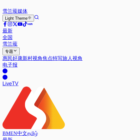
雪兰莪
媒体
Light
Theme
最新
全国
雪兰莪
专题
惠民好康
新村视角
焦点特写
旅人视角
电子报
Live
TV
BM
EN
中文
தமிழ்
最新