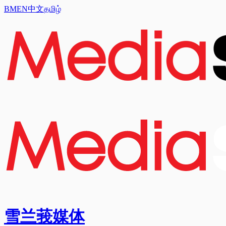
BM
EN
中文
தமிழ்
雪兰莪媒体