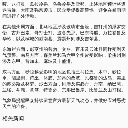
唛、八打灵、瓜拉冷岳、乌鲁冷岳及雪邦。上述地区预计将遭
遇雷暴、大雨及强风袭击，民众受促提高警惕，避免在暴雨期
间进行户外活动。
在其他州属方面，北马地区涉及玻璃市全境，吉打州的浮罗交
怡、古邦巴素、哥打士打、波各先那、巴东得腊、万拉峇鲁及
华玲，以及槟城的威南县。霹雳州则涉及吉辇县。
东海岸方面，彭亨州的劳勿、文冬、百乐及云冰县同样受到天
气预警。南马方面，森美兰和马六甲全州皆受影响，柔佛州则
涉及东甲、昔加末、麻坡及丰盛港。
东马方面，砂拉越受影响的地区包括三马拉汉、木中、砂拉
卓、泗里街、诗巫、沐胶、加帛的桑坡、民都鲁的达岛、美里
的苏必斯及林梦。沙巴方面，则涉及实必丹、丹南、纳巴湾、
兰瑙、斗湖、拿笃、特鲁必、京那巴当岸、比鲁兰及山打根。
气象局提醒民众持续留意官方最新天气动态，并做好应对恶劣
天气的准备。
相关新闻