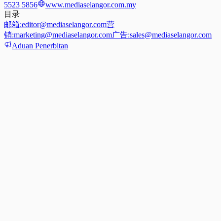
5523 5856
www.mediaselangor.com.my
目录
邮箱:
editor@mediaselangor.com
营
销:
marketing@mediaselangor.com
广告:
sales@mediaselangor.com
Aduan Penerbitan