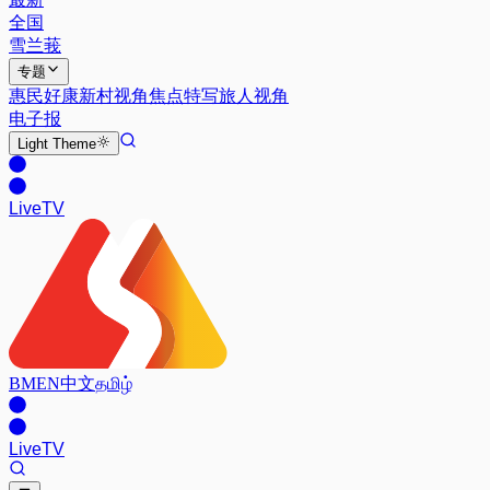
全国
雪兰莪
专题
惠民好康
新村视角
焦点特写
旅人视角
电子报
Light
Theme
Live
TV
BM
EN
中文
தமிழ்
Live
TV