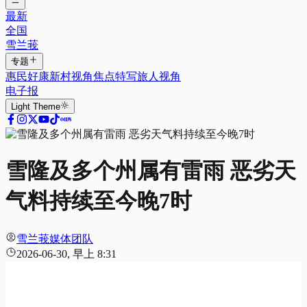
最新
全国
雪兰莪
专题
惠民好康
新村视角
焦点特写
旅人视角
电子报
Light
Theme
雪隆及多个州属有雷雨 恶劣天
气料持续至今晚7时
雪兰莪媒体团队
2026-06-30, 早上 8:31