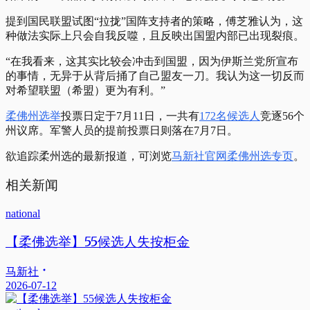
提到国民联盟试图“拉拢”国阵支持者的策略，傅芝雅认为，这
种做法实际上只会自我反噬，且反映出国盟内部已出现裂痕。
“在我看来，这其实比较会冲击到国盟，因为伊斯兰党所宣布
的事情，无异于从背后捅了自己盟友一刀。我认为这一切反而
对希望联盟（希盟）更为有利。”
柔佛州选举
投票日定于7月11日，一共有
172名候选人
竞逐56个
州议席。军警人员的提前投票日则落在7月7日。
欲追踪柔州选的最新报道，可浏览
马新社官网柔佛州选专页
。
相关新闻
national
【柔佛选举】55候选人失按柜金
马新社
2026-07-12