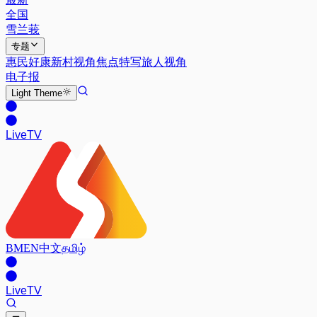
全国
雪兰莪
专题
惠民好康
新村视角
焦点特写
旅人视角
电子报
Light
Theme
Live
TV
BM
EN
中文
தமிழ்
Live
TV