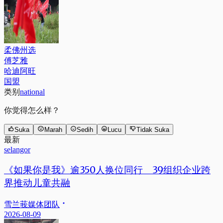
柔佛州选
傅芝雅
哈迪阿旺
国盟
类别
national
你觉得怎么样？
Suka
Marah
Sedih
Lucu
Tidak Suka
最新
selangor
《如果你是我》逾350人换位同行 39组织企业跨
界推动儿童共融
雪兰莪媒体团队
2026-08-09