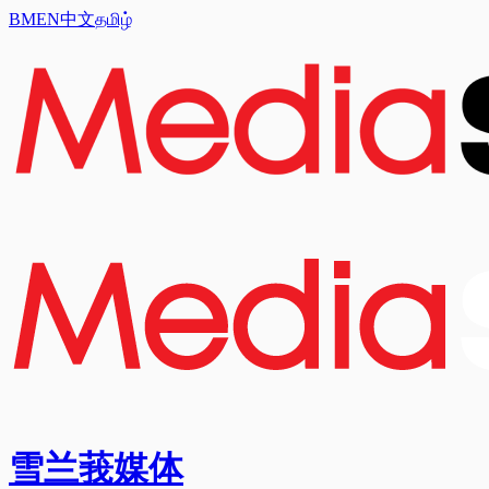
BM
EN
中文
தமிழ்
雪兰莪媒体