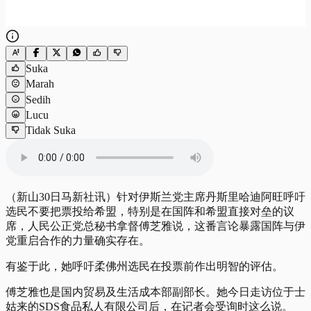
Suka
Marah
Sedih
Lucu
Tidak Suka
（新山30日马新社讯）针对伊斯兰党主席丹斯里哈迪阿旺呼吁
选民不要把票投给希盟，特别是在国阵和希盟直接对垒的议
席，人民公正党总秘书拿督傅芝雅说，这番言论暴露国阵与伊
党重启合作的力量确实存在。
有鉴于此，她呼吁柔佛州选民在投票前作出明智的评估。
傅芝雅也是国内贸易及生活成本部副部长。她今日走访位于士
姑来的SDS食品私人有限公司后，在记者会受询时这么说。