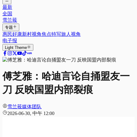
最新
全国
雪兰莪
专题
惠民好康
新村视角
焦点特写
旅人视角
电子报
Light
Theme
傅芝雅：哈迪言论自捅盟友一
刀 反映国盟内部裂痕
雪兰莪媒体团队
2026-06-30, 中午 12:00