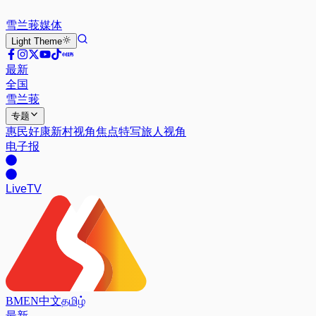
雪兰莪
媒体
Light
Theme
最新
全国
雪兰莪
专题
惠民好康
新村视角
焦点特写
旅人视角
电子报
Live
TV
BM
EN
中文
தமிழ்
最新