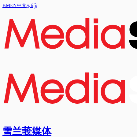
BM
EN
中文
தமிழ்
雪兰莪媒体