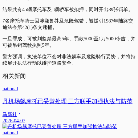
结果共有45辆摩托车及1辆轿车被扣押，同时开出89张罚单。
7名摩托车骑士因涉嫌鲁莽及危险驾驶，被援引1987年陆路交
通法令第42(1)条文逮捕。
一旦罪成，可被判监禁最高5年、罚款5000至1万5000令吉，并
可被吊销驾驶执照5年。
警方强调，执法单位不会对非法飙车及危险骑行妥协，并将持
续展开执法行动以维护道路安全。
相关新闻
national
丹机场飙摩托已妥善处理 三方联手加强执法与防范
马新社
2026-04-07
national