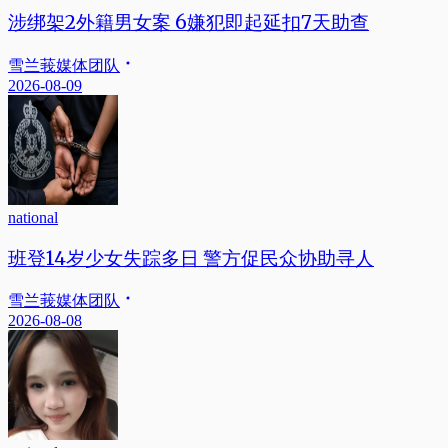
涉绑架2外籍男女案 6嫌犯即起延扣7天助查
雪兰莪媒体团队
2026-08-09
national
班登14岁少女失踪多日 警方促民众协助寻人
雪兰莪媒体团队
2026-08-08