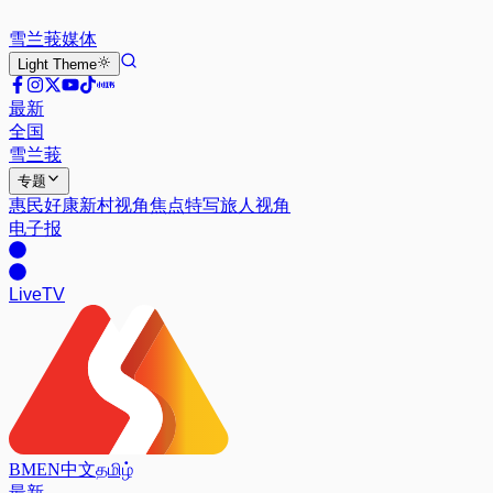
雪兰莪
媒体
Light
Theme
最新
全国
雪兰莪
专题
惠民好康
新村视角
焦点特写
旅人视角
电子报
Live
TV
BM
EN
中文
தமிழ்
最新