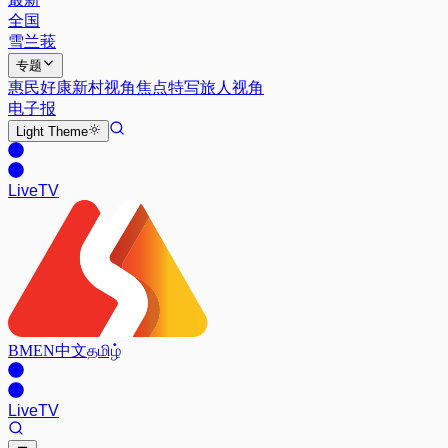
全国
雪兰莪
专题
惠民好康
新村视角
焦点特写
旅人视角
电子报
Light
Theme
Live
TV
BM
EN
中文
தமிழ்
Live
TV