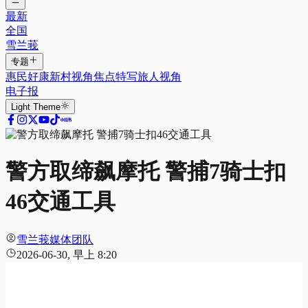
最新
全国
雪兰莪
专题
惠民好康
新村视角
焦点特写
旅人视角
电子报
Light
Theme
警方取缔飙摩托 警捕7骑士扣
46交通工具
雪兰莪媒体团队
2026-06-30, 早上 8:20