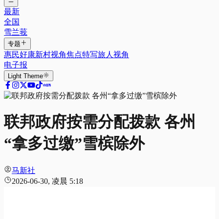
最新
全国
雪兰莪
专题
惠民好康
新村视角
焦点特写
旅人视角
电子报
Light
Theme
联邦政府按需分配拨款 各州
“拿多过缴”雪槟除外
马新社
2026-06-30, 凌晨 5:18