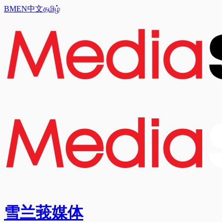
BM
EN
中文
தமிழ்
雪兰莪媒体