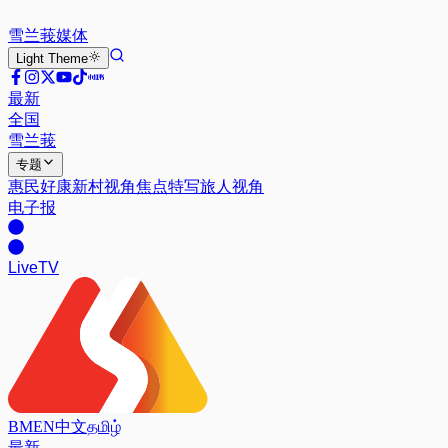
雪兰莪
媒体
Light
Theme
最新
全国
雪兰莪
专题
惠民好康
新村视角
焦点特写
旅人视角
电子报
Live
TV
BM
EN
中文
தமிழ்
最新