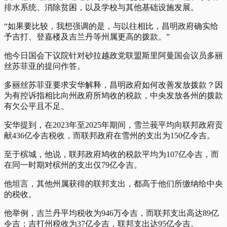
排水系统、消除贫困，以及学校与其他基础设施发展。
“如果要比较，我想强调的是，与以往相比，昌明政府确实给
予吉打、登嘉楼及吉兰丹等州属更高的拨款。”
他今日国会下议院针对砂拉越政党联盟斯里阿曼国会议员多丽
丝苏菲亚的提问作答。
多丽丝苏菲亚要求安华解释，昌明政府如何改善发放拨款？因
为有控诉指相比向州政府所鸠收的税款，中央发放各州的拨款
有欠公平且不足。
安华提到，在2023年至2025年期间，雪兰莪平均向联邦政府贡
献436亿令吉税收，而联邦政府在雪州的支出为150亿令吉。
至于槟城，他说，联邦政府鸠收的税款平均为107亿令吉，而
在同一时期对槟州的支出仅79亿令吉。
他坦言，其他州属获得的联邦支出，都高于他们所缴纳给中央
的税收。
他举例，吉兰丹平均税收为946万令吉，而联邦支出高达89亿
令吉；吉打州税收为37亿令吉，联邦支出达95亿令吉。