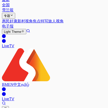
全国
雪兰莪
专题
惠民好康
新村视角
焦点特写
旅人视角
电子报
Light
Theme
Live
TV
BM
EN
中文
தமிழ்
Live
TV