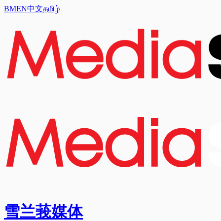
BM
EN
中文
தமிழ்
雪兰莪媒体