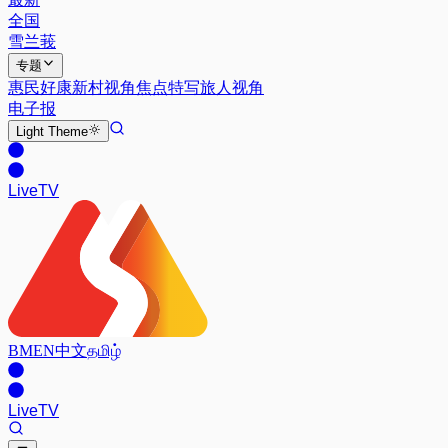
全国
雪兰莪
专题
惠民好康
新村视角
焦点特写
旅人视角
电子报
Light
Theme
Live
TV
BM
EN
中文
தமிழ்
Live
TV