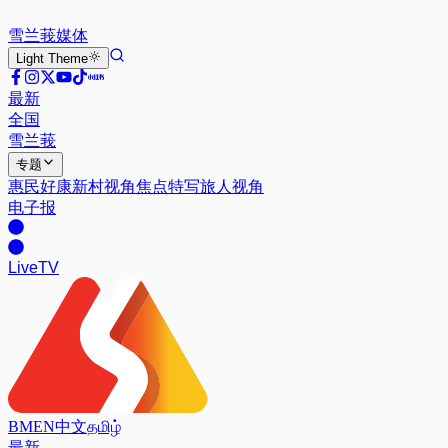
雪兰莪
媒体
Light
Theme
最新
全国
雪兰莪
专题
惠民好康
新村视角
焦点特写
旅人视角
电子报
Live
TV
BM
EN
中文
தமிழ்
最新