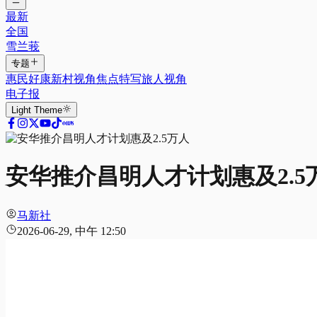
最新
全国
雪兰莪
专题
惠民好康
新村视角
焦点特写
旅人视角
电子报
Light
Theme
安华推介昌明人才计划惠及2.5
马新社
2026-06-29, 中午 12:50