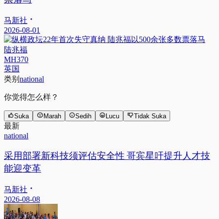
马新社
2026-08-01
陆兆福
MH370
英国
类别
national
你觉得怎么样？
Suka
Marah
Sedih
Lucu
Tidak Suka
最新
national
采用部署新科技须评估安全性 哥宾星吁提升人才技
能迎变革
马新社
2026-08-08