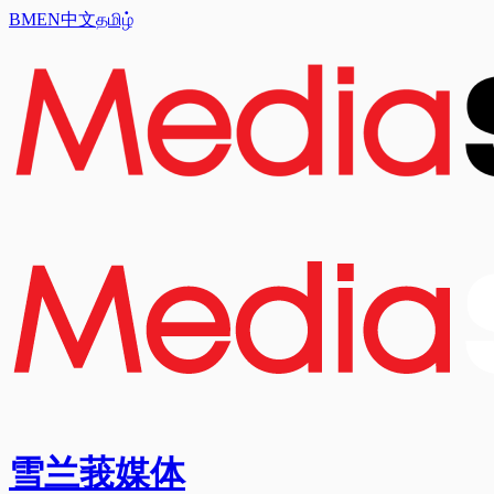
BM
EN
中文
தமிழ்
雪兰莪媒体