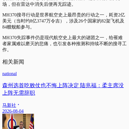
场，但在雷达中消失后便再无踪迹。
MH370搜寻行动是世界航空史上最昂贵的行动之一，耗资2亿
美元（当时约8亿3747万令吉），涉及26个国家的82架飞机及
84艘舰船参与。
MH370失踪事件仍是现代航空史上最大的谜团之一，给罹难
者家属难以磨灭的悲痛，也引发各种推测和持续不断的搜寻工
作。
相关新闻
national
森州选首吃败仗也不悔上阵决定 陆兆福：柔主席没
上阵无需辞职
马新社
2026-08-04