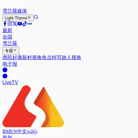
雪兰莪
媒体
Light
Theme
最新
全国
雪兰莪
专题
惠民好康
新村视角
焦点特写
旅人视角
电子报
Live
TV
BM
EN
中文
தமிழ்
最新