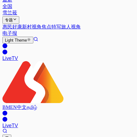
全国
雪兰莪
专题
惠民好康
新村视角
焦点特写
旅人视角
电子报
Light
Theme
Live
TV
BM
EN
中文
தமிழ்
Live
TV