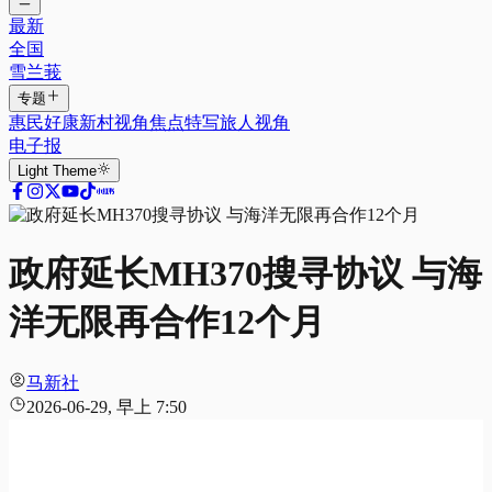
最新
全国
雪兰莪
专题
惠民好康
新村视角
焦点特写
旅人视角
电子报
Light
Theme
政府延长MH370搜寻协议 与海
洋无限再合作12个月
马新社
2026-06-29, 早上 7:50