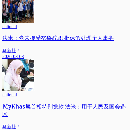
national
法米：党未接受努鲁辞职 批休假处理个人事务
马新社
2026-08-08
national
MyKhas属首相特别拨款 法米：用于人民及国会选
区
马新社