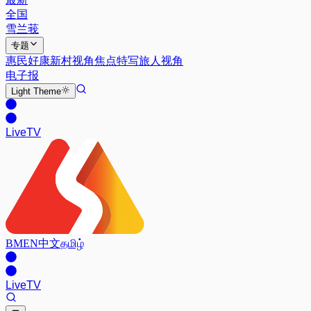
全国
雪兰莪
专题
惠民好康
新村视角
焦点特写
旅人视角
电子报
Light
Theme
Live
TV
BM
EN
中文
தமிழ்
Live
TV