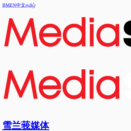
BM
EN
中文
தமிழ்
雪兰莪媒体