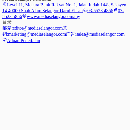
Level 11, Menara Bank Rakyat No. 1, Jalan Indah 14/8, Seksyen
14 40000 Shah Alam Selangor Darul Ehsan
03-5523 4856
03-
5523 5856
www.mediaselangor.com.my
目录
邮箱:
editor@mediaselangor.com
营
销:
marketing@mediaselangor.com
广告:
sales@mediaselangor.com
Aduan Penerbitan