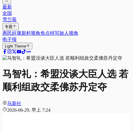
最新
全国
雪兰莪
专题
惠民好康
新村视角
焦点特写
旅人视角
电子报
Light
Theme
马智礼：希盟没谈大臣人选 若
顺利组政交柔佛苏丹定夺
马新社
2026-06-29, 早上 7:24