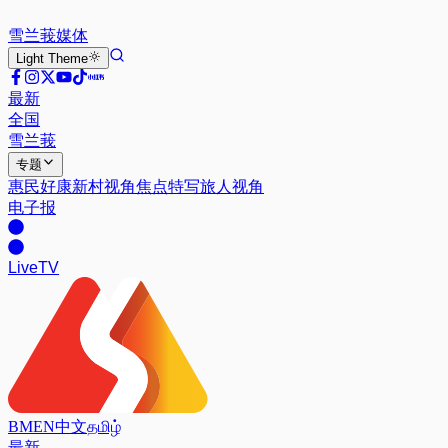
雪兰莪
媒体
Light
Theme
最新
全国
雪兰莪
专题
惠民好康
新村视角
焦点特写
旅人视角
电子报
Live
TV
BM
EN
中文
தமிழ்
最新