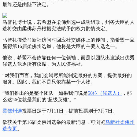
最终还是由陛下决定。”
马智礼博士说，若希盟在柔佛州选中成功组政，州务大臣的人
选将交由柔佛苏丹根据宪法赋予的权力酌情决定。
马智礼接受马新社访问时回应社交媒体上的传闻，指希盟一旦
赢得第16届柔佛州选举，他将是大臣的主要人选之一。
他说，希盟不会依靠任何一位领袖，而是以团队出发派出优秀
候选人竞逐所有议席，为人民谋福祉。
“对我们而言，我们会竭尽所能制定最好的方案，提供最好的
服务。因此，我们不是只依靠某一个人物。
“我们推出的是整个团队，如果我们说是
56位（候选人）
，那
么这56位就是我们的‘超级英雄’。”
柔佛州选
投票日定于7月11日，提前投票则于7月7日。
欲获关于第16届柔佛州选举的最新消息，可浏览
马新社柔佛州
选专页
。