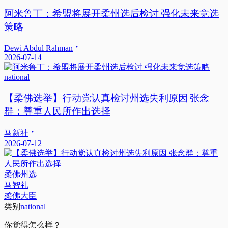
阿米鲁丁：希盟将展开柔州选后检讨 强化未来竞选
策略
Dewi Abdul Rahman
2026-07-14
national
【柔佛选举】行动党认真检讨州选失利原因 张念
群：尊重人民所作出选择
马新社
2026-07-12
柔佛州选
马智礼
柔佛大臣
类别
national
你觉得怎么样？