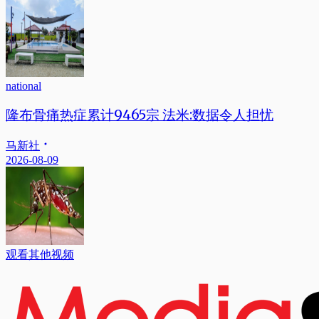
national
隆布骨痛热症累计9465宗 法米:数据令人担忧
马新社
2026-08-09
观看其他视频