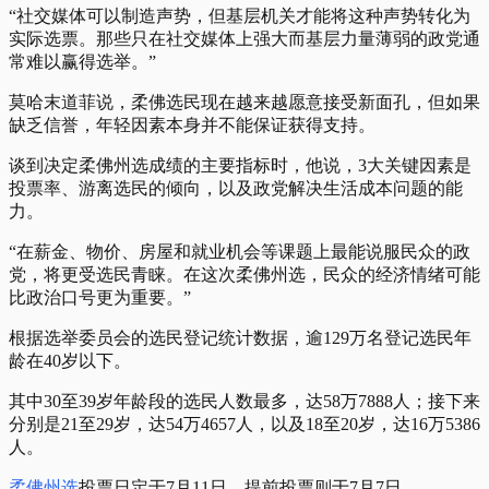
“社交媒体可以制造声势，但基层机关才能将这种声势转化为
实际选票。那些只在社交媒体上强大而基层力量薄弱的政党通
常难以赢得选举。”
莫哈末道菲说，柔佛选民现在越来越愿意接受新面孔，但如果
缺乏信誉，年轻因素本身并不能保证获得支持。
谈到决定柔佛州选成绩的主要指标时，他说，3大关键因素是
投票率、游离选民的倾向，以及政党解决生活成本问题的能
力。
“在薪金、物价、房屋和就业机会等课题上最能说服民众的政
党，将更受选民青睐。在这次柔佛州选，民众的经济情绪可能
比政治口号更为重要。”
根据选举委员会的选民登记统计数据，逾129万名登记选民年
龄在40岁以下。
其中30至39岁年龄段的选民人数最多，达58万7888人；接下来
分别是21至29岁，达54万4657人，以及18至20岁，达16万5386
人。
柔佛州选
投票日定于7月11日，提前投票则于7月7日。