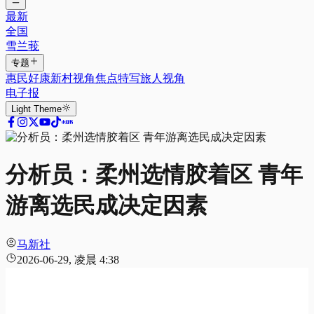
最新
全国
雪兰莪
专题
惠民好康
新村视角
焦点特写
旅人视角
电子报
Light
Theme
分析员：柔州选情胶着区 青年
游离选民成决定因素
马新社
2026-06-29, 凌晨 4:38