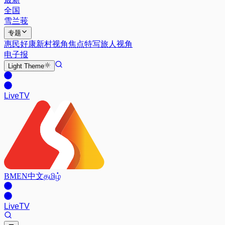
全国
雪兰莪
专题
惠民好康
新村视角
焦点特写
旅人视角
电子报
Light
Theme
Live
TV
BM
EN
中文
தமிழ்
Live
TV