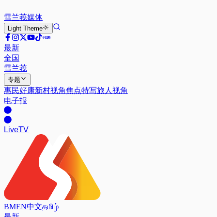
雪兰莪
媒体
Light
Theme
最新
全国
雪兰莪
专题
惠民好康
新村视角
焦点特写
旅人视角
电子报
Live
TV
BM
EN
中文
தமிழ்
最新