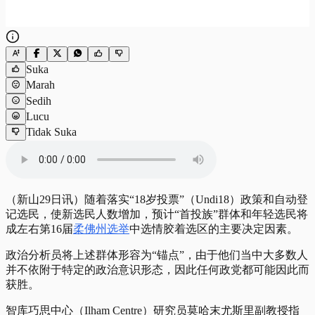
Suka
Marah
Sedih
Lucu
Tidak Suka
（新山29日讯）随着落实“18岁投票”（Undi18）政策和自动登
记选民，使新选民人数增加，预计“首投族”群体和年轻选民将
成左右第16届
柔佛州选举
中选情胶着选区的主要决定因素。
政治分析员将上述群体形容为“锚点”，由于他们当中大多数人
并不依附于特定的政治意识形态，因此任何政党都可能因此而
获胜。
智库巧思中心（Ilham Centre）研究员莫哈末尤斯里副教授指