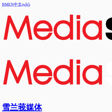
BM
EN
中文
தமிழ்
雪兰莪媒体