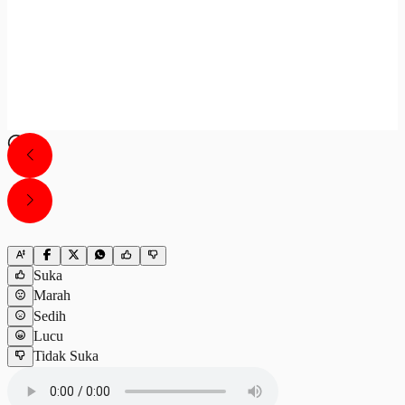
Suka
Marah
Sedih
Lucu
Tidak Suka