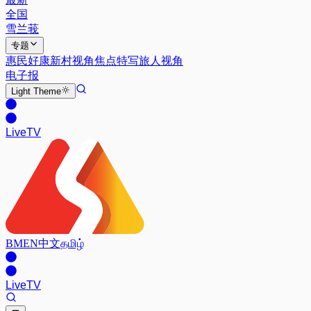
全国
雪兰莪
专题
惠民好康
新村视角
焦点特写
旅人视角
电子报
Light
Theme
Live
TV
BM
EN
中文
தமிழ்
Live
TV