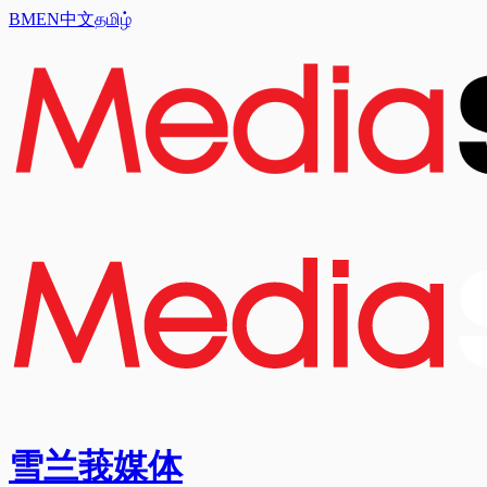
BM
EN
中文
தமிழ்
雪兰莪媒体