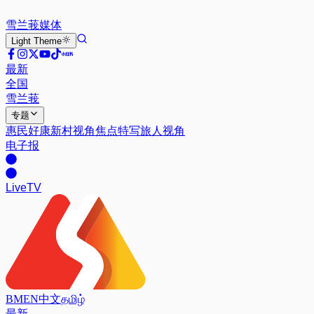
雪兰莪
媒体
Light
Theme
最新
全国
雪兰莪
专题
惠民好康
新村视角
焦点特写
旅人视角
电子报
Live
TV
BM
EN
中文
தமிழ்
最新