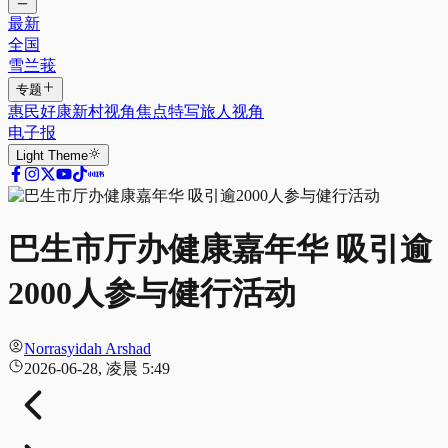
最新
全国
雪兰莪
专题
惠民好康
新村视角
焦点特写
旅人视角
电子报
Light
Theme
巴生市厅办健康嘉年华 吸引逾
2000人参与健行活动
Norrasyidah Arshad
2026-06-28, 凌晨 5:49