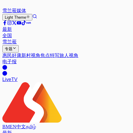
雪兰莪
媒体
Light
Theme
最新
全国
雪兰莪
专题
惠民好康
新村视角
焦点特写
旅人视角
电子报
Live
TV
BM
EN
中文
தமிழ்
最新