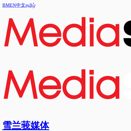
BM
EN
中文
தமிழ்
雪兰莪媒体