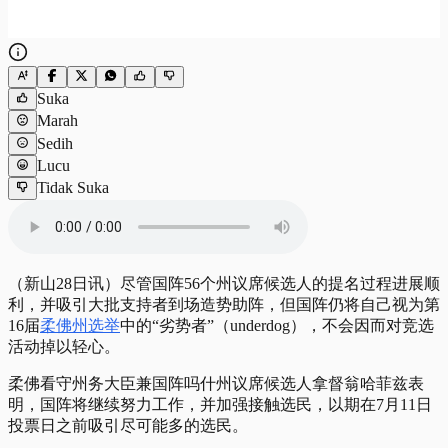
Suka
Marah
Sedih
Lucu
Tidak Suka
（新山28日讯）尽管国阵56个州议席候选人的提名过程进展顺
利，并吸引大批支持者到场造势助阵，但国阵仍将自己视为第
16届
柔佛州选举
中的“劣势者”（underdog），不会因而对竞选
活动掉以轻心。
柔佛看守州务大臣兼国阵吗什州议席候选人拿督翁哈菲兹表
明，国阵将继续努力工作，并加强接触选民，以期在7月11日
投票日之前吸引尽可能多的选民。