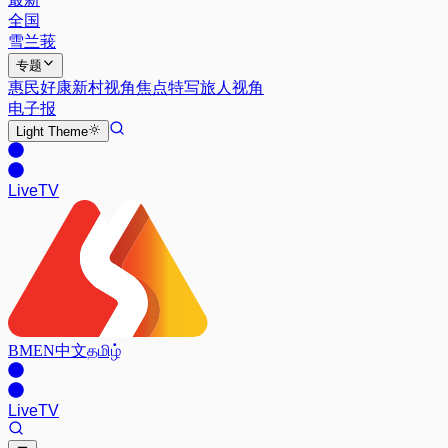
全国
雪兰莪
专题
惠民好康
新村视角
焦点特写
旅人视角
电子报
Light
Theme
Live
TV
BM
EN
中文
தமிழ்
Live
TV