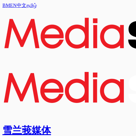
BM
EN
中文
தமிழ்
雪兰莪媒体