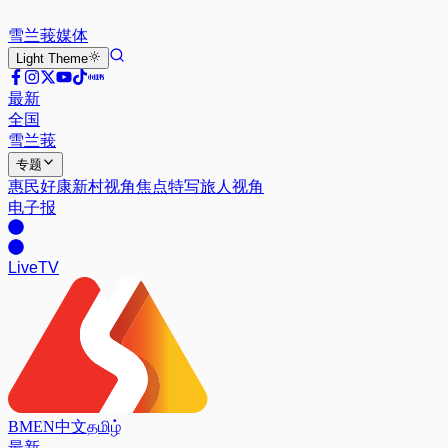
雪兰莪
媒体
Light
Theme
最新
全国
雪兰莪
专题
惠民好康
新村视角
焦点特写
旅人视角
电子报
Live
TV
BM
EN
中文
தமிழ்
最新