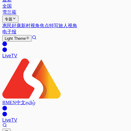
全国
雪兰莪
专题
惠民好康
新村视角
焦点特写
旅人视角
电子报
Light
Theme
Live
TV
BM
EN
中文
தமிழ்
Live
TV