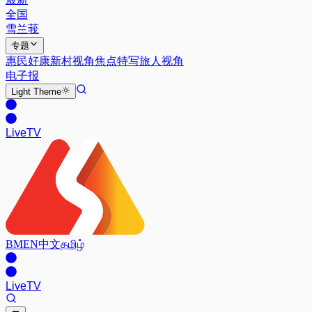
全国
雪兰莪
专题
惠民好康
新村视角
焦点特写
旅人视角
电子报
Light
Theme
Live
TV
BM
EN
中文
தமிழ்
Live
TV