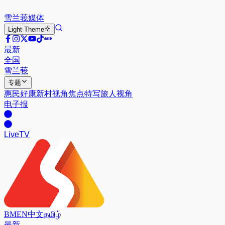
雪兰莪
媒体
Light
Theme
最新
全国
雪兰莪
专题
惠民好康
新村视角
焦点特写
旅人视角
电子报
Live
TV
BM
EN
中文
தமிழ்
最新