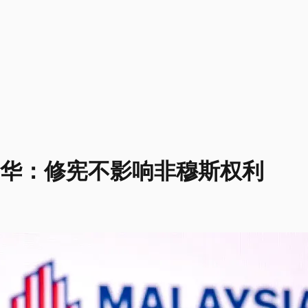
 安华：修宪不影响非穆斯权利