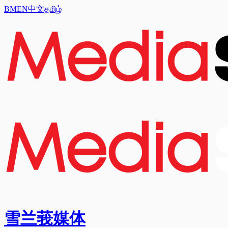
BM
EN
中文
தமிழ்
雪兰莪媒体