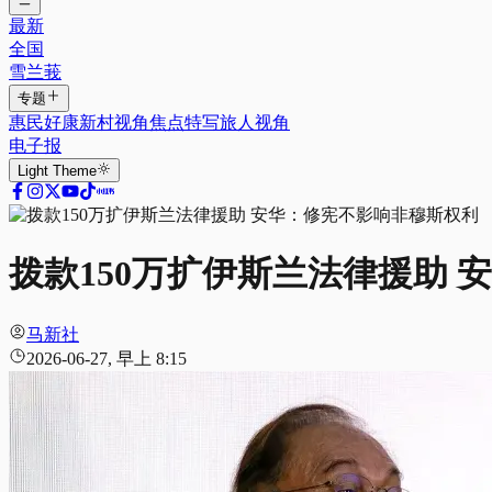
最新
全国
雪兰莪
专题
惠民好康
新村视角
焦点特写
旅人视角
电子报
Light
Theme
拨款150万扩伊斯兰法律援助
马新社
2026-06-27, 早上 8:15