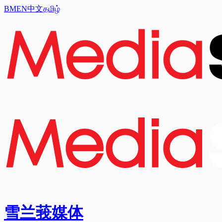
BM
EN
中文
தமிழ்
雪兰莪媒体