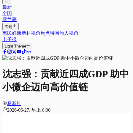
最新
全国
雪兰莪
专题
惠民好康
新村视角
焦点特写
旅人视角
电子报
Light
Theme
沈志强：贡献近四成GDP 助中
小微企迈向高价值链
马新社
2026-06-27, 早上 8:00