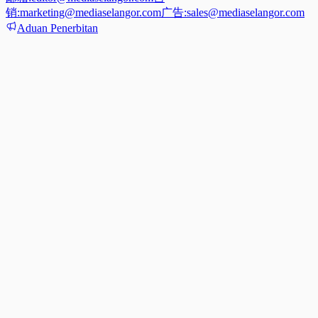
销:
marketing@mediaselangor.com
广告:
sales@mediaselangor.com
Aduan Penerbitan