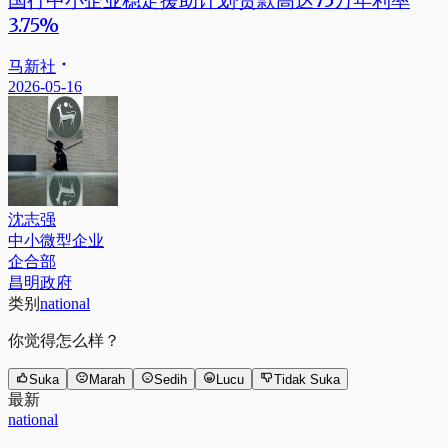
国行中小企业稳定援助计划·贷款高达75万年利率
3.75%
马新社
2026-05-16
沈志强
中小微型企业
企合部
昌明政府
类别
national
你觉得怎么样？
Suka
Marah
Sedih
Lucu
Tidak Suka
最新
national