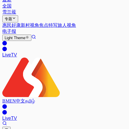
全国
雪兰莪
专题
惠民好康
新村视角
焦点特写
旅人视角
电子报
Light
Theme
Live
TV
BM
EN
中文
தமிழ்
Live
TV