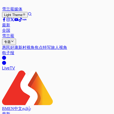
雪兰莪
媒体
Light
Theme
最新
全国
雪兰莪
专题
惠民好康
新村视角
焦点特写
旅人视角
电子报
Live
TV
BM
EN
中文
தமிழ்
最新