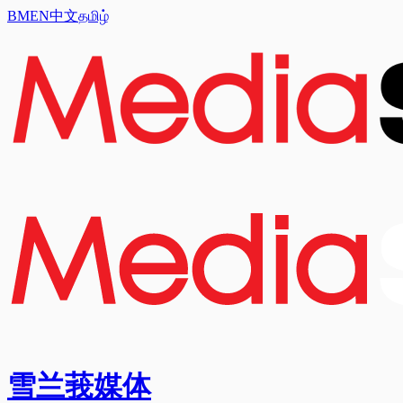
BM
EN
中文
தமிழ்
雪兰莪媒体