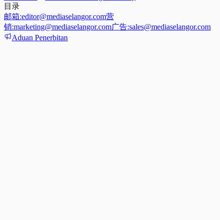
目录
邮箱:
editor@mediaselangor.com
营
销:
marketing@mediaselangor.com
广告:
sales@mediaselangor.com
Aduan Penerbitan