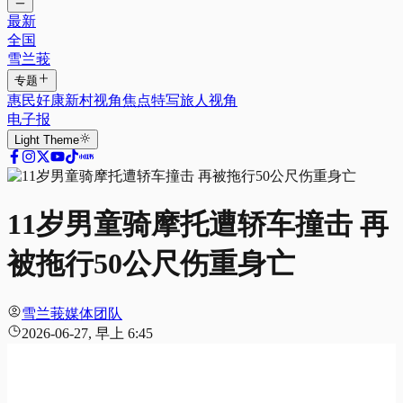
最新
全国
雪兰莪
专题
惠民好康
新村视角
焦点特写
旅人视角
电子报
Light
Theme
11岁男童骑摩托遭轿车撞击 再
被拖行50公尺伤重身亡
雪兰莪媒体团队
2026-06-27, 早上 6:45