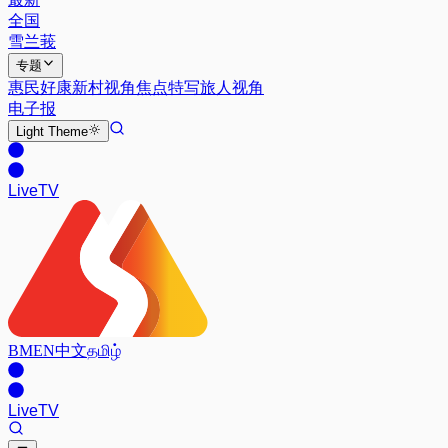
全国
雪兰莪
专题
惠民好康
新村视角
焦点特写
旅人视角
电子报
Light
Theme
Live
TV
BM
EN
中文
தமிழ்
Live
TV