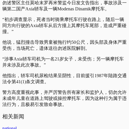
勿述警区主任莫哈末罗再米警监今日发文告指出，事故涉及一
辆第二国产Axia轿车及一辆Modenas Dinamik摩托车。
“初步调查显示，死者当时骑乘摩托车行驶在路上，随后一辆
同方向行驶的Axia轿车从后方撞上其摩托车尾部，造成严重碰
撞。”
他说，猛烈撞击导致男童被拖行约50公尺，因头部及身体严重
受伤，当场死亡，遗体送往勿述医院解剖。
“涉事Axia轿车司机为一名21岁女子，未受伤；另一辆摩托车
并未涉及此次事故。”
他指出，轿车司机尿检结果呈阴性，目前援引1987年陆路交通
法令第41(1)条文调查。
警方高度重视此事，并严厉警告所有家长和监护人，切勿允许
未成年儿童在道路上驾驶或操控摩托车，因为这种行为属于违
法行为，且极易引发致命事故。
相关新闻
national