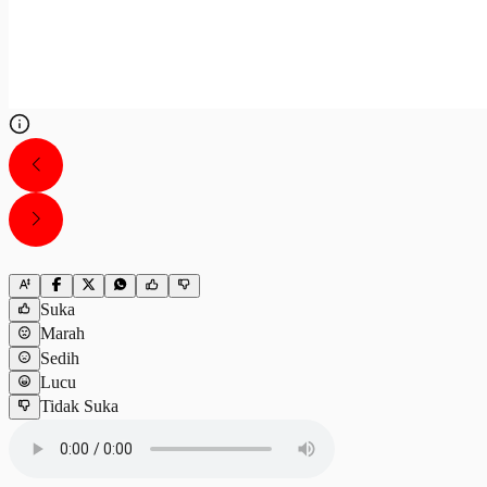
Suka
Marah
Sedih
Lucu
Tidak Suka