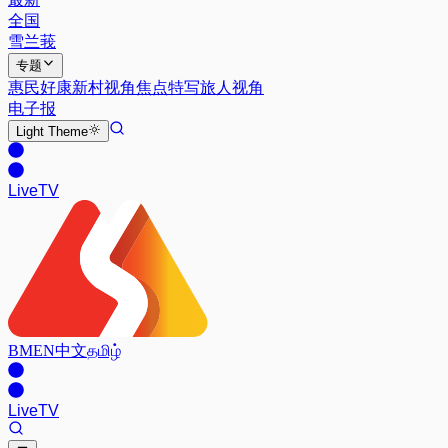
全国
雪兰莪
专题
惠民好康
新村视角
焦点特写
旅人视角
电子报
Light
Theme
Live
TV
BM
EN
中文
தமிழ்
Live
TV