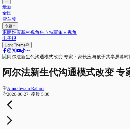
最新
全国
雪兰莪
专题
惠民好康
新村视角
焦点特写
旅人视角
电子报
Light
Theme
阿尔法新生代沟通模式改变 专
Amirahwani Rahimi
2026-06-27, 凌晨 5:30