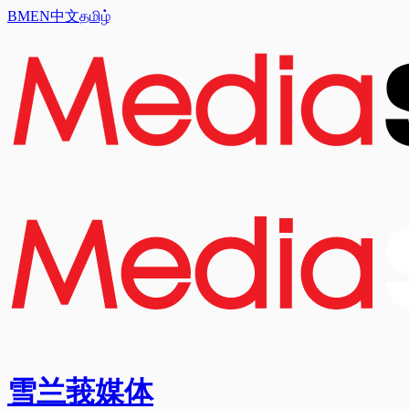
BM
EN
中文
தமிழ்
雪兰莪媒体