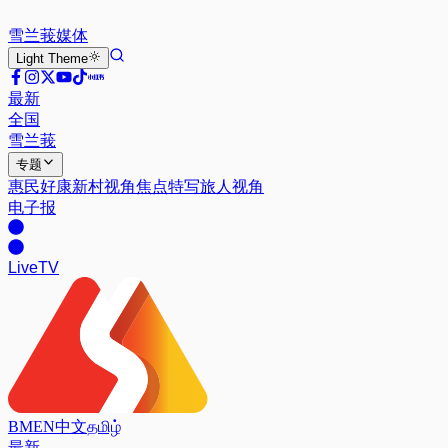
雪兰莪
媒体
Light
Theme
最新
全国
雪兰莪
专题
惠民好康
新村视角
焦点特写
旅人视角
电子报
Live
TV
BM
EN
中文
தமிழ்
最新