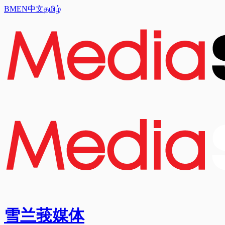
BM
EN
中文
தமிழ்
雪兰莪媒体