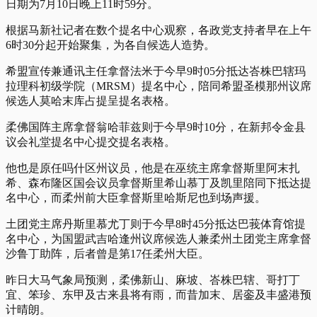
日期为7月10日晚上11时59分。
根据马新社记者在数个提名中心观察，各政党支持者早在上午
6时30分起开始聚集，为各自候选人造势。
希盟宣传兼通讯主任拿督法米于今早9时05分抵达峇株巴辖玛
拉理科初级学院（MRSM）提名中心，陪同希盟圣模那州议席
候选人莫哈末库占提呈提名表格。
柔佛国阵主席拿督翁哈菲兹则于今早9时10分，在新邦令金县
议会礼堂提名中心提交提名表格。
他也是原任吗什区州议员，他是在巫统主席拿督斯里阿末扎
希、森布隆区国会议员拿督斯里希山慕丁及凯里陪同下抵达提
名中心，而柔州前大臣拿督斯里哈斯尼也到场声援。
土团党主席丹斯里慕尤丁则于今早8时45分抵达巴莪体育馆提
名中心，为国盟武吉哈逢州议席候选人兼柔州土团党主席拿督
沙鲁丁助阵，后者曾是第17任柔州大臣。
昨日大马气象局预测，柔佛新山、麻坡、峇株巴辖、哥打丁
宜、笨珍、东甲及古来县将有雨，而昔加末、居銮及丰盛港预
计晴朗。