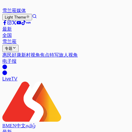
雪兰莪
媒体
Light
Theme
最新
全国
雪兰莪
专题
惠民好康
新村视角
焦点特写
旅人视角
电子报
Live
TV
BM
EN
中文
தமிழ்
最新