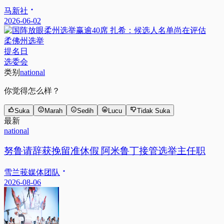
马新社
2026-06-02
柔佛州选举
提名日
选委会
类别
national
你觉得怎么样？
Suka
Marah
Sedih
Lucu
Tidak Suka
最新
national
努鲁请辞获挽留准休假 阿米鲁丁接管选举主任职
雪兰莪媒体团队
2026-08-06