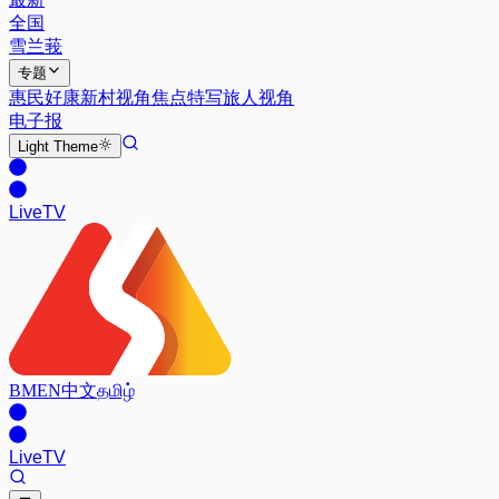
全国
雪兰莪
专题
惠民好康
新村视角
焦点特写
旅人视角
电子报
Light
Theme
Live
TV
BM
EN
中文
தமிழ்
Live
TV