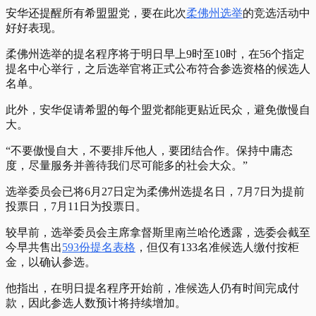
安华还提醒所有希盟盟党，要在此次
柔佛州选举
的竞选活动中
好好表现。
柔佛州选举的提名程序将于明日早上9时至10时，在56个指定
提名中心举行，之后选举官将正式公布符合参选资格的候选人
名单。
此外，安华促请希盟的每个盟党都能更贴近民众，避免傲慢自
大。
“不要傲慢自大，不要排斥他人，要团结合作。保持中庸态
度，尽量服务并善待我们尽可能多的社会大众。”
选举委员会已将6月27日定为柔佛州选提名日，7月7日为提前
投票日，7月11日为投票日。
较早前，选举委员会主席拿督斯里南兰哈伦透露，选委会截至
今早共售出
593份提名表格
，但仅有133名准候选人缴付按柜
金，以确认参选。
他指出，在明日提名程序开始前，准候选人仍有时间完成付
款，因此参选人数预计将持续增加。