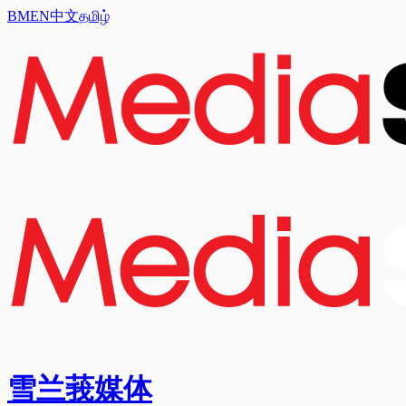
BM
EN
中文
தமிழ்
雪兰莪媒体