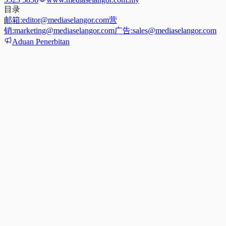
目录
邮箱:
editor@mediaselangor.com
营
销:
marketing@mediaselangor.com
广告:
sales@mediaselangor.com
Aduan Penerbitan