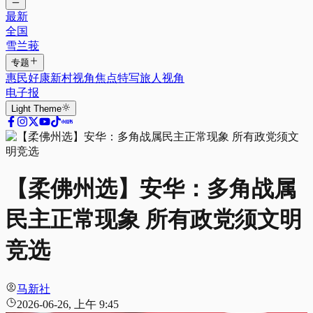
最新
全国
雪兰莪
专题
惠民好康
新村视角
焦点特写
旅人视角
电子报
Light
Theme
【柔佛州选】安华：多角战属
民主正常现象 所有政党须文明
竞选
马新社
2026-06-26, 上午 9:45