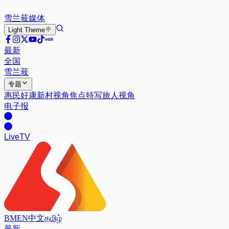
雪兰莪
媒体
Light
Theme
最新
全国
雪兰莪
专题
惠民好康
新村视角
焦点特写
旅人视角
电子报
Live
TV
BM
EN
中文
தமிழ்
最新