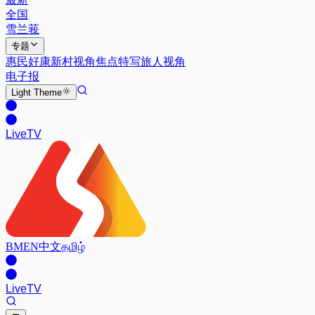
全国
雪兰莪
专题
惠民好康
新村视角
焦点特写
旅人视角
电子报
Light
Theme
Live
TV
BM
EN
中文
தமிழ்
Live
TV