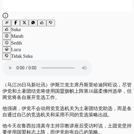
Suka
Marah
Sedih
Lucu
Tidak Suka
（马江26日马新社讯）伊斯兰党主席丹斯里哈迪阿旺说，尽管
伊党和土著团结党将使用国盟旗帜上阵第16届柔佛州选举，但
两党将各自展开竞选工作。
他强调，伊党不会动用党竞选机关为土著团结党助选，而是各
自通过自己的竞选机关和采用不同的竞选策略出战。
他今天在鲁西拉清真寺主持宗教讲座后受访时说，土团党坚持
要使用国盟标志上阵，而伊党则有自己的策略。