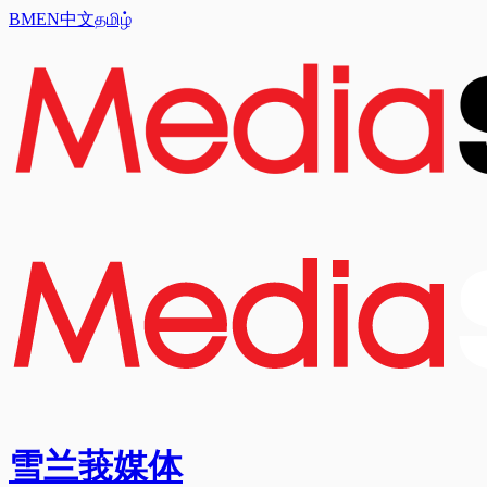
BM
EN
中文
தமிழ்
雪兰莪媒体