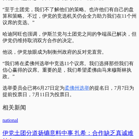
“至于土团党，我们不了解他们的策略。也许他们有自己的盘
算和策略。不过，伊党的竞选机关仍会全力助力我们在11个州
议席的竞选。”
哈迪阿旺也强调，伊斯兰党与土团党之间的争端虽已解决，但
伊党仍维持取消双方合作的决定。
他说，伊党放眼成为制衡州政府的反对党直营。
“我们将在柔佛州选举中竞选11个议席。我们选择那些我们有
信心赢得的议席。重要的是，我们希望柔佛由马来穆斯林执
政。”
选举委员会已将6月27日定为
柔佛州选举
的提名日，7月7日为
提前投票日，7月11日为投票日。
相关新闻
national
伊党土团分道扬镳意料中事 扎希：合作缺乏真诚难