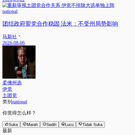
national
团结政府盟党合作稳固 法米：不受州局势影响
马新社
2026-08-06
柔佛州选
伊党
土团党
类别
national
你觉得怎么样？
Suka
Marah
Sedih
Lucu
Tidak Suka
最新