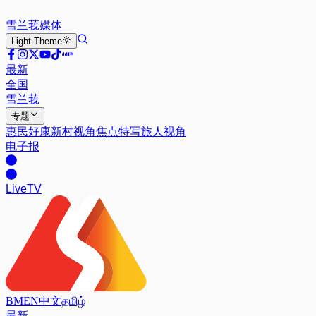
雪兰莪
媒体
Light
Theme
最新
全国
雪兰莪
专题
惠民好康
新村视角
焦点特写
旅人视角
电子报
Live
TV
BM
EN
中文
தமிழ்
最新