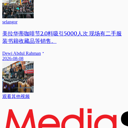
selangor
美拉华蒂咖啡节2.0料吸引5000人次 现场有二手服
装书籍收藏品等销售。
Dewi Abdul Rahman
2026-08-08
观看其他视频