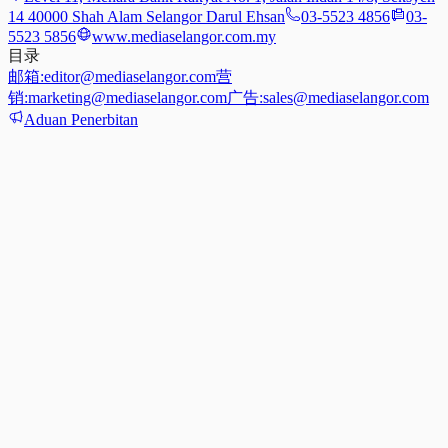
14 40000 Shah Alam Selangor Darul Ehsan
03-5523 4856
03-
5523 5856
www.mediaselangor.com.my
目录
邮箱:
editor@mediaselangor.com
营
销:
marketing@mediaselangor.com
广告:
sales@mediaselangor.com
Aduan Penerbitan