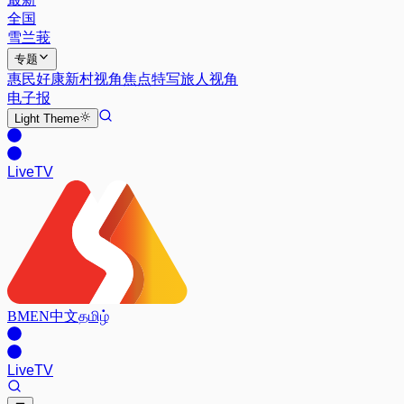
全国
雪兰莪
专题
惠民好康
新村视角
焦点特写
旅人视角
电子报
Light
Theme
Live
TV
BM
EN
中文
தமிழ்
Live
TV