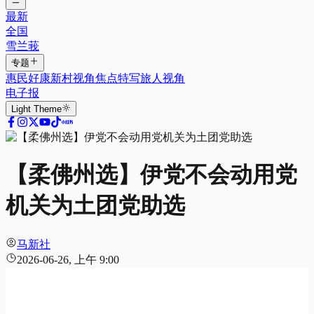
最新
全国
雪兰莪
专题
惠民好康
新村视角
焦点特写
旅人视角
电子报
Light
Theme
【柔佛州选】伊党不会动用党
机关为土团党助选
马新社
2026-06-26, 上午 9:00