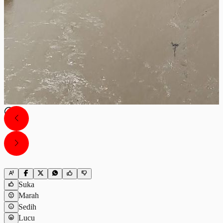
Suka
Marah
Sedih
Lucu