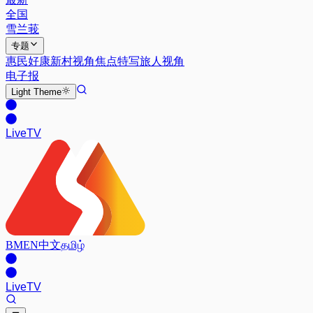
全国
雪兰莪
专题
惠民好康
新村视角
焦点特写
旅人视角
电子报
Light
Theme
Live
TV
BM
EN
中文
தமிழ்
Live
TV