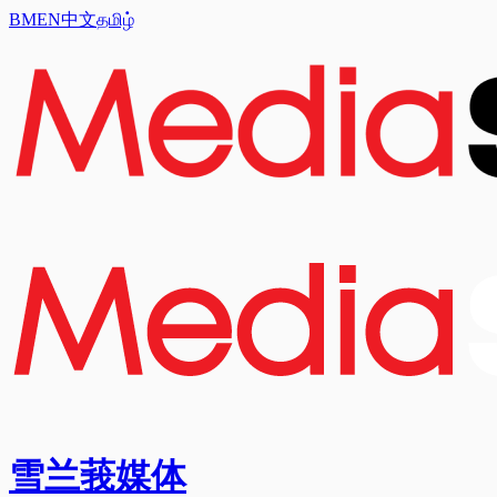
BM
EN
中文
தமிழ்
雪兰莪媒体