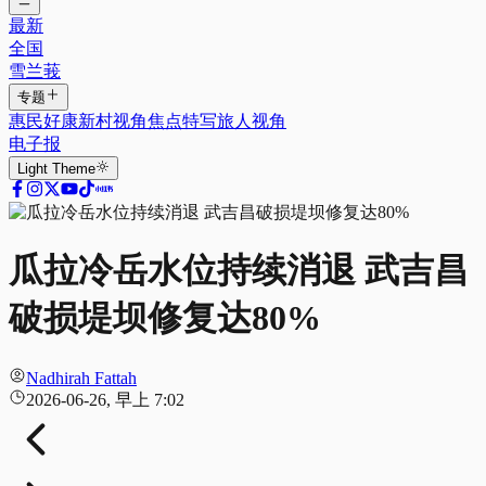
最新
全国
雪兰莪
专题
惠民好康
新村视角
焦点特写
旅人视角
电子报
Light
Theme
瓜拉冷岳水位持续消退 武吉昌
破损堤坝修复达80%
Nadhirah Fattah
2026-06-26, 早上 7:02