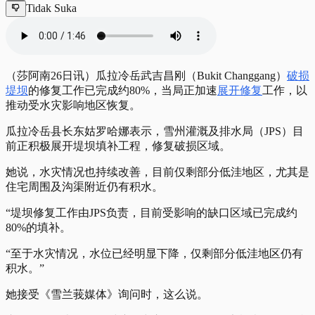
Tidak Suka
（莎阿南26日讯）瓜拉冷岳武吉昌刚（Bukit Changgang）
破损
堤坝
的修复工作已完成约80%，当局正加速
展开修复
工作，以
推动受水灾影响地区恢复。
瓜拉冷岳县长东姑罗哈娜表示，雪州灌溉及排水局（JPS）目
前正积极展开堤坝填补工程，修复破损区域。
她说，水灾情况也持续改善，目前仅剩部分低洼地区，尤其是
住宅周围及沟渠附近仍有积水。
“堤坝修复工作由JPS负责，目前受影响的缺口区域已完成约
80%的填补。
“至于水灾情况，水位已经明显下降，仅剩部分低洼地区仍有
积水。”
她接受《雪兰莪媒体》询问时，这么说。