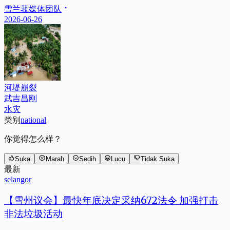
雪兰莪媒体团队
2026-06-26
河堤崩裂
武吉昌刚
水灾
类别
national
你觉得怎么样？
Suka
Marah
Sedih
Lucu
Tidak Suka
最新
selangor
【雪州议会】最快年底决定采纳672法令 加强打击
非法垃圾活动