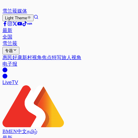
雪兰莪
媒体
Light
Theme
最新
全国
雪兰莪
专题
惠民好康
新村视角
焦点特写
旅人视角
电子报
Live
TV
BM
EN
中文
தமிழ்
最新