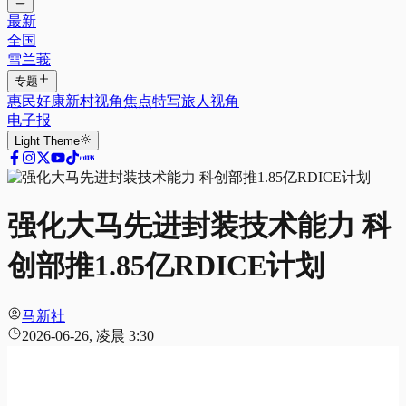
最新
全国
雪兰莪
专题
惠民好康
新村视角
焦点特写
旅人视角
电子报
Light
Theme
强化大马先进封装技术能力 科
创部推1.85亿RDICE计划
马新社
2026-06-26, 凌晨 3:30