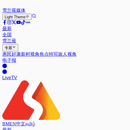
雪兰莪
媒体
Light
Theme
最新
全国
雪兰莪
专题
惠民好康
新村视角
焦点特写
旅人视角
电子报
Live
TV
BM
EN
中文
தமிழ்
最新