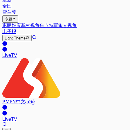
全国
雪兰莪
专题
惠民好康
新村视角
焦点特写
旅人视角
电子报
Light
Theme
Live
TV
BM
EN
中文
தமிழ்
Live
TV