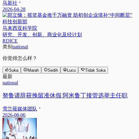
马新社
2026-04-28
科技创新部
马来西亚科学院
研究、开发、创新、商业化及经计划
RDICE
类别
national
你觉得怎么样？
Suka
Marah
Sedih
Lucu
Tidak Suka
最新
national
努鲁请辞获挽留准休假 阿米鲁丁接管选举主任职
雪兰莪媒体团队
2026-08-06