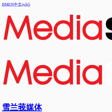
BM
EN
中文
தமிழ்
雪兰莪媒体