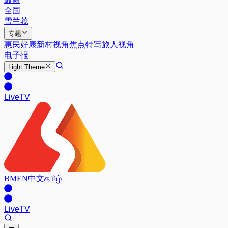
全国
雪兰莪
专题
惠民好康
新村视角
焦点特写
旅人视角
电子报
Light
Theme
Live
TV
BM
EN
中文
தமிழ்
Live
TV