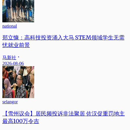
national
郑立慷：高科技投资涌入大马 STEM领域学生无需
忧就业前景
马新社
2026-08-06
selangor
【雪州议会】居民频投诉非法聚居 佐汉促重罚地主
最高100万令吉