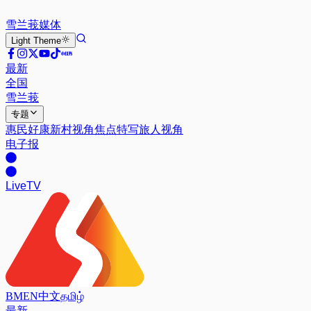
雪兰莪
媒体
Light
Theme
最新
全国
雪兰莪
专题
惠民好康
新村视角
焦点特写
旅人视角
电子报
Live
TV
BM
EN
中文
தமிழ்
最新