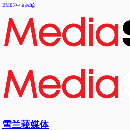
BM
EN
中文
தமிழ்
雪兰莪媒体