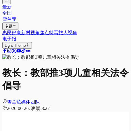
最新
全国
雪兰莪
专题
惠民好康
新村视角
焦点特写
旅人视角
电子报
Light
Theme
教长：教部推3项儿童相关法令
倡导
雪兰莪媒体团队
2026-06-26, 凌晨 3:22