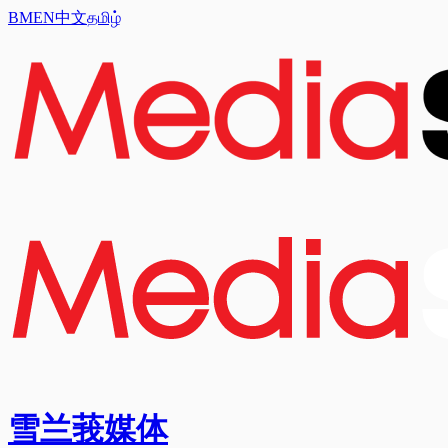
BM
EN
中文
தமிழ்
雪兰莪媒体