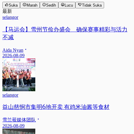
Suka
Marah
Sedih
Lucu
Tidak Suka
最新
selangor
【马运会】雪州节俭办盛会 确保赛事精彩与活力
不减
Aida Nyan
2026-08-09
selangor
益山慈悯市集明6地开卖 有鸡米油酱等食材
雪兰莪媒体团队
2026-08-09