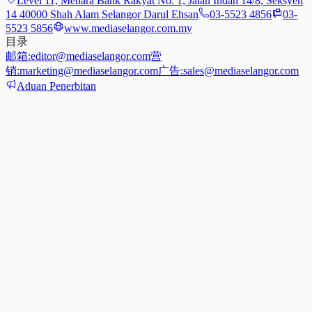
Level 11, Menara Bank Rakyat No. 1, Jalan Indah 14/8, Seksyen
14 40000 Shah Alam Selangor Darul Ehsan
03-5523 4856
03-
5523 5856
www.mediaselangor.com.my
目录
邮箱:
editor@mediaselangor.com
营
销:
marketing@mediaselangor.com
广告:
sales@mediaselangor.com
Aduan Penerbitan