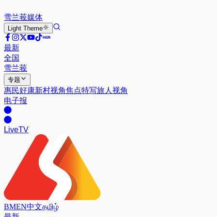
雪兰莪
媒体
Light
Theme
最新
全国
雪兰莪
专题
惠民好康
新村视角
焦点特写
旅人视角
电子报
Live
TV
BM
EN
中文
தமிழ்
最新