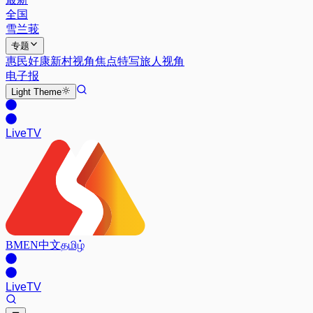
全国
雪兰莪
专题
惠民好康
新村视角
焦点特写
旅人视角
电子报
Light
Theme
Live
TV
BM
EN
中文
தமிழ்
Live
TV