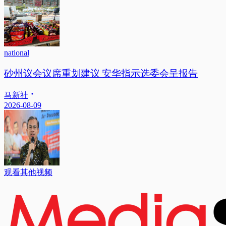
national
砂州议会议席重划建议 安华指示选委会呈报告
马新社
2026-08-09
观看其他视频