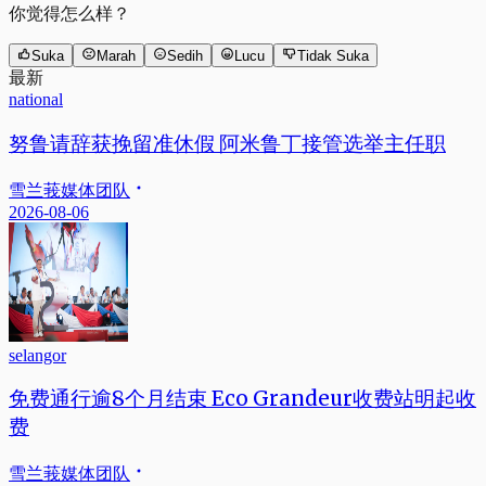
你觉得怎么样？
Suka
Marah
Sedih
Lucu
Tidak Suka
最新
national
努鲁请辞获挽留准休假 阿米鲁丁接管选举主任职
雪兰莪媒体团队
2026-08-06
selangor
免费通行逾8个月结束 Eco Grandeur收费站明起收
费
雪兰莪媒体团队