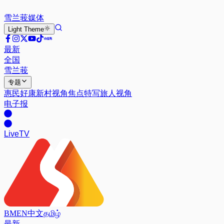
雪兰莪
媒体
Light
Theme
最新
全国
雪兰莪
专题
惠民好康
新村视角
焦点特写
旅人视角
电子报
Live
TV
BM
EN
中文
தமிழ்
最新