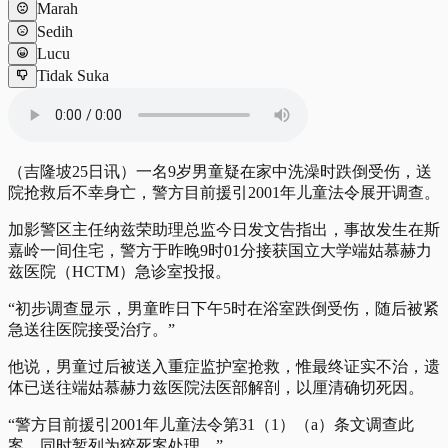
Marah
Sedih
Lucu
Tidak Suka
（吉隆坡25日讯）一名9岁男童疑在家中洗澡时跌倒受伤，送
院抢救后不幸身亡，警方目前援引2001年儿童法令展开调查。
加影警区主任纳兹荣助理总监今日发文告指出，事故发生在斯
嘉岭一间住宅，警方于昨晚9时01分接获国立大学端姑慕赫力
兹医院（HCTM）急诊室投报。
“初步调查显示，男童昨日下午5时在浴室跌倒受伤，随后被紧
急送往医院接受治疗。”
他说，男童过后被送入重症监护室抢救，惟最终证实不治，遗
体已送往端姑慕赫力兹医院法医部解剖，以厘清确切死因。
“警方目前援引2001年儿童法令第31（1）（a）条文调查此
案，同时暂列为猝死案处理。”