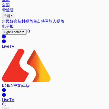
全国
雪兰莪
专题
惠民好康
新村视角
焦点特写
旅人视角
电子报
Light
Theme
Live
TV
BM
EN
中文
தமிழ்
Live
TV