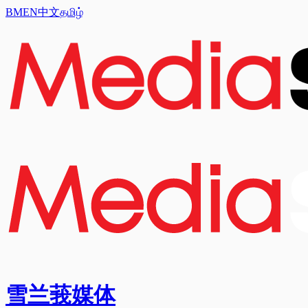
BM
EN
中文
தமிழ்
雪兰莪媒体