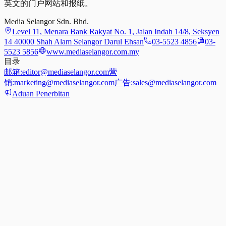
英文的门户网站和报纸。
Media Selangor Sdn. Bhd.
Level 11, Menara Bank Rakyat No. 1, Jalan Indah 14/8, Seksyen
14 40000 Shah Alam Selangor Darul Ehsan
03-5523 4856
03-
5523 5856
www.mediaselangor.com.my
目录
邮箱:
editor@mediaselangor.com
营
销:
marketing@mediaselangor.com
广告:
sales@mediaselangor.com
Aduan Penerbitan