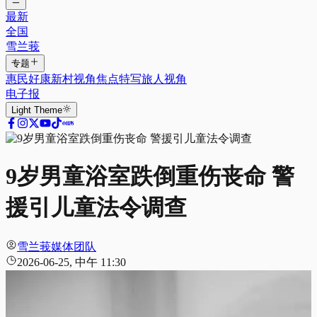
最新
全国
雪兰莪
专题
惠民好康
新村视角
焦点特写
旅人视角
电子报
Light
Theme
9岁男童浴室跌倒重伤丧命 警
援引儿童法令调查
雪兰莪媒体团队
2026-06-25, 中午 11:30