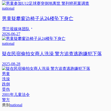
national
男童疑攀窗边椅子从24楼坠下身亡
雪兰莪媒体团队
2026-06-27
national
疑在民宿偷拍女商人洗澡 警方追查逃跑嫌犯下落
2025-08-28
男童
洗澡
跌倒
受伤
2001年儿童法令
警方
类别
national